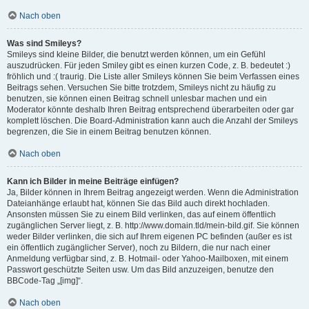
Nach oben
Was sind Smileys?
Smileys sind kleine Bilder, die benutzt werden können, um ein Gefühl
auszudrücken. Für jeden Smiley gibt es einen kurzen Code, z. B. bedeutet :)
fröhlich und :( traurig. Die Liste aller Smileys können Sie beim Verfassen eines
Beitrags sehen. Versuchen Sie bitte trotzdem, Smileys nicht zu häufig zu
benutzen, sie können einen Beitrag schnell unlesbar machen und ein
Moderator könnte deshalb Ihren Beitrag entsprechend überarbeiten oder gar
komplett löschen. Die Board-Administration kann auch die Anzahl der Smileys
begrenzen, die Sie in einem Beitrag benutzen können.
Nach oben
Kann ich Bilder in meine Beiträge einfügen?
Ja, Bilder können in Ihrem Beitrag angezeigt werden. Wenn die Administration
Dateianhänge erlaubt hat, können Sie das Bild auch direkt hochladen.
Ansonsten müssen Sie zu einem Bild verlinken, das auf einem öffentlich
zugänglichen Server liegt, z. B. http://www.domain.tld/mein-bild.gif. Sie können
weder Bilder verlinken, die sich auf Ihrem eigenen PC befinden (außer es ist
ein öffentlich zugänglicher Server), noch zu Bildern, die nur nach einer
Anmeldung verfügbar sind, z. B. Hotmail- oder Yahoo-Mailboxen, mit einem
Passwort geschützte Seiten usw. Um das Bild anzuzeigen, benutze den
BBCode-Tag „[img]“.
Nach oben