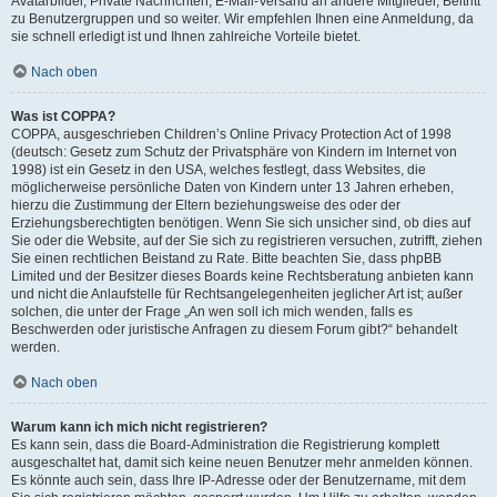
Avatarbilder, Private Nachrichten, E-Mail-Versand an andere Mitglieder, Beitritt
zu Benutzergruppen und so weiter. Wir empfehlen Ihnen eine Anmeldung, da
sie schnell erledigt ist und Ihnen zahlreiche Vorteile bietet.
Nach oben
Was ist COPPA?
COPPA, ausgeschrieben Children’s Online Privacy Protection Act of 1998
(deutsch: Gesetz zum Schutz der Privatsphäre von Kindern im Internet von
1998) ist ein Gesetz in den USA, welches festlegt, dass Websites, die
möglicherweise persönliche Daten von Kindern unter 13 Jahren erheben,
hierzu die Zustimmung der Eltern beziehungsweise des oder der
Erziehungsberechtigten benötigen. Wenn Sie sich unsicher sind, ob dies auf
Sie oder die Website, auf der Sie sich zu registrieren versuchen, zutrifft, ziehen
Sie einen rechtlichen Beistand zu Rate. Bitte beachten Sie, dass phpBB
Limited und der Besitzer dieses Boards keine Rechtsberatung anbieten kann
und nicht die Anlaufstelle für Rechtsangelegenheiten jeglicher Art ist; außer
solchen, die unter der Frage „An wen soll ich mich wenden, falls es
Beschwerden oder juristische Anfragen zu diesem Forum gibt?“ behandelt
werden.
Nach oben
Warum kann ich mich nicht registrieren?
Es kann sein, dass die Board-Administration die Registrierung komplett
ausgeschaltet hat, damit sich keine neuen Benutzer mehr anmelden können.
Es könnte auch sein, dass Ihre IP-Adresse oder der Benutzername, mit dem