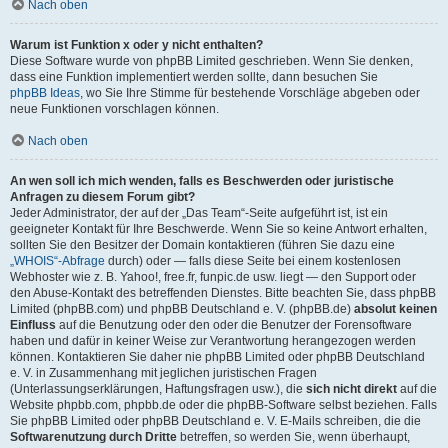
Nach oben
Warum ist Funktion x oder y nicht enthalten?
Diese Software wurde von phpBB Limited geschrieben. Wenn Sie denken,
dass eine Funktion implementiert werden sollte, dann besuchen Sie
phpBB Ideas
, wo Sie Ihre Stimme für bestehende Vorschläge abgeben oder
neue Funktionen vorschlagen können.
Nach oben
An wen soll ich mich wenden, falls es Beschwerden oder juristische
Anfragen zu diesem Forum gibt?
Jeder Administrator, der auf der „Das Team“-Seite aufgeführt ist, ist ein
geeigneter Kontakt für Ihre Beschwerde. Wenn Sie so keine Antwort erhalten,
sollten Sie den Besitzer der Domain kontaktieren (führen Sie dazu eine
„WHOIS“-Abfrage
durch) oder — falls diese Seite bei einem kostenlosen
Webhoster wie z. B. Yahoo!, free.fr, funpic.de usw. liegt — den Support oder
den Abuse-Kontakt des betreffenden Dienstes. Bitte beachten Sie, dass phpBB
Limited (phpBB.com) und phpBB Deutschland e. V. (phpBB.de)
absolut keinen
Einfluss
auf die Benutzung oder den oder die Benutzer der Forensoftware
haben und dafür in keiner Weise zur Verantwortung herangezogen werden
können. Kontaktieren Sie daher nie phpBB Limited oder phpBB Deutschland
e. V. in Zusammenhang mit jeglichen juristischen Fragen
(Unterlassungserklärungen, Haftungsfragen usw.), die
sich nicht direkt
auf die
Website phpbb.com, phpbb.de oder die phpBB-Software selbst beziehen. Falls
Sie phpBB Limited oder phpBB Deutschland e. V. E-Mails schreiben, die die
Softwarenutzung durch Dritte
betreffen, so werden Sie, wenn überhaupt,