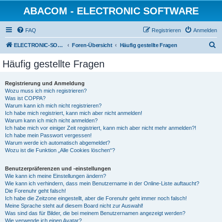
ABACOM - ELECTRONIC SOFTWARE
FAQ
Registrieren
Anmelden
S
ELECTRONIC-SOFWARE-SHOP
Foren-Übersicht
Häufig gestellte Fragen
u
Häufig gestellte Fragen
c
h
Registrierung und Anmeldung
Wozu muss ich mich registrieren?
e
Was ist COPPA?
Warum kann ich mich nicht registrieren?
Ich habe mich registriert, kann mich aber nicht anmelden!
Warum kann ich mich nicht anmelden?
Ich habe mich vor einiger Zeit registriert, kann mich aber nicht mehr anmelden?!
Ich habe mein Passwort vergessen!
Warum werde ich automatisch abgemeldet?
Wozu ist die Funktion „Alle Cookies löschen“?
Benutzerpräferenzen und -einstellungen
Wie kann ich meine Einstellungen ändern?
Wie kann ich verhindern, dass mein Benutzername in der Online-Liste auftaucht?
Die Forenuhr geht falsch!
Ich habe die Zeitzone eingestellt, aber die Forenuhr geht immer noch falsch!
Meine Sprache steht auf diesem Board nicht zur Auswahl!
Was sind das für Bilder, die bei meinem Benutzernamen angezeigt werden?
Wie verwende ich einen Avatar?