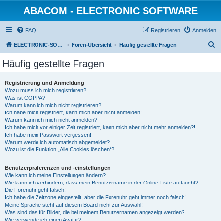
ABACOM - ELECTRONIC SOFTWARE
FAQ
Registrieren
Anmelden
S
ELECTRONIC-SOFWARE-SHOP
Foren-Übersicht
Häufig gestellte Fragen
u
Häufig gestellte Fragen
c
h
Registrierung und Anmeldung
Wozu muss ich mich registrieren?
e
Was ist COPPA?
Warum kann ich mich nicht registrieren?
Ich habe mich registriert, kann mich aber nicht anmelden!
Warum kann ich mich nicht anmelden?
Ich habe mich vor einiger Zeit registriert, kann mich aber nicht mehr anmelden?!
Ich habe mein Passwort vergessen!
Warum werde ich automatisch abgemeldet?
Wozu ist die Funktion „Alle Cookies löschen“?
Benutzerpräferenzen und -einstellungen
Wie kann ich meine Einstellungen ändern?
Wie kann ich verhindern, dass mein Benutzername in der Online-Liste auftaucht?
Die Forenuhr geht falsch!
Ich habe die Zeitzone eingestellt, aber die Forenuhr geht immer noch falsch!
Meine Sprache steht auf diesem Board nicht zur Auswahl!
Was sind das für Bilder, die bei meinem Benutzernamen angezeigt werden?
Wie verwende ich einen Avatar?