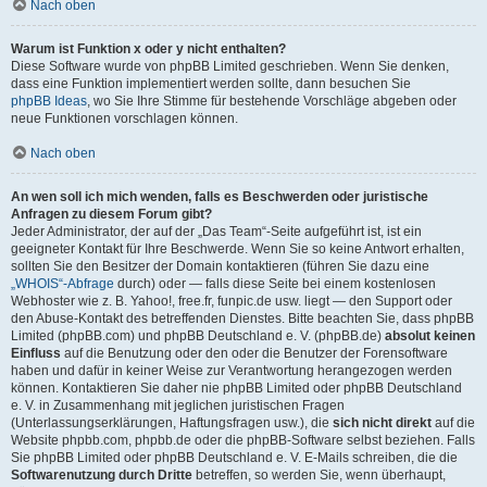
Nach oben
Warum ist Funktion x oder y nicht enthalten?
Diese Software wurde von phpBB Limited geschrieben. Wenn Sie denken,
dass eine Funktion implementiert werden sollte, dann besuchen Sie
phpBB Ideas
, wo Sie Ihre Stimme für bestehende Vorschläge abgeben oder
neue Funktionen vorschlagen können.
Nach oben
An wen soll ich mich wenden, falls es Beschwerden oder juristische
Anfragen zu diesem Forum gibt?
Jeder Administrator, der auf der „Das Team“-Seite aufgeführt ist, ist ein
geeigneter Kontakt für Ihre Beschwerde. Wenn Sie so keine Antwort erhalten,
sollten Sie den Besitzer der Domain kontaktieren (führen Sie dazu eine
„WHOIS“-Abfrage
durch) oder — falls diese Seite bei einem kostenlosen
Webhoster wie z. B. Yahoo!, free.fr, funpic.de usw. liegt — den Support oder
den Abuse-Kontakt des betreffenden Dienstes. Bitte beachten Sie, dass phpBB
Limited (phpBB.com) und phpBB Deutschland e. V. (phpBB.de)
absolut keinen
Einfluss
auf die Benutzung oder den oder die Benutzer der Forensoftware
haben und dafür in keiner Weise zur Verantwortung herangezogen werden
können. Kontaktieren Sie daher nie phpBB Limited oder phpBB Deutschland
e. V. in Zusammenhang mit jeglichen juristischen Fragen
(Unterlassungserklärungen, Haftungsfragen usw.), die
sich nicht direkt
auf die
Website phpbb.com, phpbb.de oder die phpBB-Software selbst beziehen. Falls
Sie phpBB Limited oder phpBB Deutschland e. V. E-Mails schreiben, die die
Softwarenutzung durch Dritte
betreffen, so werden Sie, wenn überhaupt,