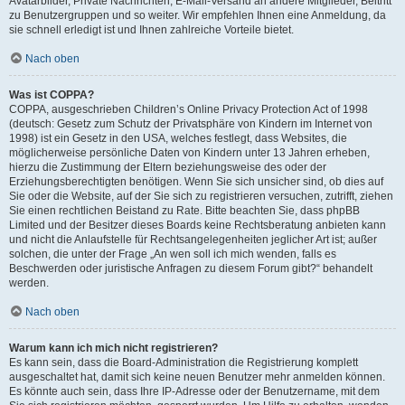
Avatarbilder, Private Nachrichten, E-Mail-Versand an andere Mitglieder, Beitritt
zu Benutzergruppen und so weiter. Wir empfehlen Ihnen eine Anmeldung, da
sie schnell erledigt ist und Ihnen zahlreiche Vorteile bietet.
Nach oben
Was ist COPPA?
COPPA, ausgeschrieben Children’s Online Privacy Protection Act of 1998
(deutsch: Gesetz zum Schutz der Privatsphäre von Kindern im Internet von
1998) ist ein Gesetz in den USA, welches festlegt, dass Websites, die
möglicherweise persönliche Daten von Kindern unter 13 Jahren erheben,
hierzu die Zustimmung der Eltern beziehungsweise des oder der
Erziehungsberechtigten benötigen. Wenn Sie sich unsicher sind, ob dies auf
Sie oder die Website, auf der Sie sich zu registrieren versuchen, zutrifft, ziehen
Sie einen rechtlichen Beistand zu Rate. Bitte beachten Sie, dass phpBB
Limited und der Besitzer dieses Boards keine Rechtsberatung anbieten kann
und nicht die Anlaufstelle für Rechtsangelegenheiten jeglicher Art ist; außer
solchen, die unter der Frage „An wen soll ich mich wenden, falls es
Beschwerden oder juristische Anfragen zu diesem Forum gibt?“ behandelt
werden.
Nach oben
Warum kann ich mich nicht registrieren?
Es kann sein, dass die Board-Administration die Registrierung komplett
ausgeschaltet hat, damit sich keine neuen Benutzer mehr anmelden können.
Es könnte auch sein, dass Ihre IP-Adresse oder der Benutzername, mit dem