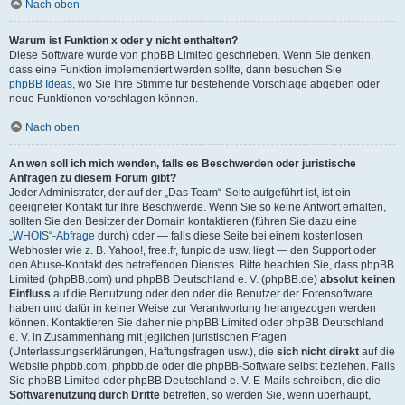
Nach oben
Warum ist Funktion x oder y nicht enthalten?
Diese Software wurde von phpBB Limited geschrieben. Wenn Sie denken,
dass eine Funktion implementiert werden sollte, dann besuchen Sie
phpBB Ideas
, wo Sie Ihre Stimme für bestehende Vorschläge abgeben oder
neue Funktionen vorschlagen können.
Nach oben
An wen soll ich mich wenden, falls es Beschwerden oder juristische
Anfragen zu diesem Forum gibt?
Jeder Administrator, der auf der „Das Team“-Seite aufgeführt ist, ist ein
geeigneter Kontakt für Ihre Beschwerde. Wenn Sie so keine Antwort erhalten,
sollten Sie den Besitzer der Domain kontaktieren (führen Sie dazu eine
„WHOIS“-Abfrage
durch) oder — falls diese Seite bei einem kostenlosen
Webhoster wie z. B. Yahoo!, free.fr, funpic.de usw. liegt — den Support oder
den Abuse-Kontakt des betreffenden Dienstes. Bitte beachten Sie, dass phpBB
Limited (phpBB.com) und phpBB Deutschland e. V. (phpBB.de)
absolut keinen
Einfluss
auf die Benutzung oder den oder die Benutzer der Forensoftware
haben und dafür in keiner Weise zur Verantwortung herangezogen werden
können. Kontaktieren Sie daher nie phpBB Limited oder phpBB Deutschland
e. V. in Zusammenhang mit jeglichen juristischen Fragen
(Unterlassungserklärungen, Haftungsfragen usw.), die
sich nicht direkt
auf die
Website phpbb.com, phpbb.de oder die phpBB-Software selbst beziehen. Falls
Sie phpBB Limited oder phpBB Deutschland e. V. E-Mails schreiben, die die
Softwarenutzung durch Dritte
betreffen, so werden Sie, wenn überhaupt,