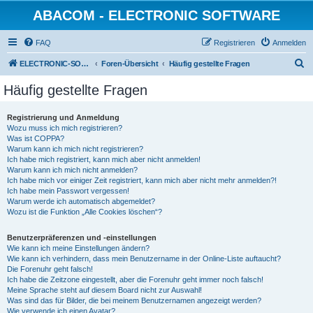
ABACOM - ELECTRONIC SOFTWARE
FAQ
Registrieren
Anmelden
S
ELECTRONIC-SOFWARE-SHOP
Foren-Übersicht
Häufig gestellte Fragen
u
Häufig gestellte Fragen
c
h
Registrierung und Anmeldung
Wozu muss ich mich registrieren?
e
Was ist COPPA?
Warum kann ich mich nicht registrieren?
Ich habe mich registriert, kann mich aber nicht anmelden!
Warum kann ich mich nicht anmelden?
Ich habe mich vor einiger Zeit registriert, kann mich aber nicht mehr anmelden?!
Ich habe mein Passwort vergessen!
Warum werde ich automatisch abgemeldet?
Wozu ist die Funktion „Alle Cookies löschen“?
Benutzerpräferenzen und -einstellungen
Wie kann ich meine Einstellungen ändern?
Wie kann ich verhindern, dass mein Benutzername in der Online-Liste auftaucht?
Die Forenuhr geht falsch!
Ich habe die Zeitzone eingestellt, aber die Forenuhr geht immer noch falsch!
Meine Sprache steht auf diesem Board nicht zur Auswahl!
Was sind das für Bilder, die bei meinem Benutzernamen angezeigt werden?
Wie verwende ich einen Avatar?