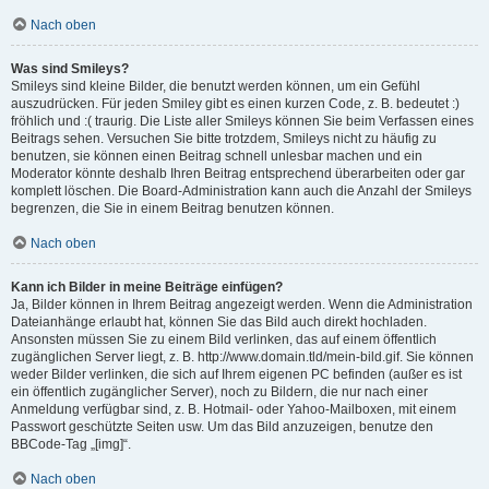
Nach oben
Was sind Smileys?
Smileys sind kleine Bilder, die benutzt werden können, um ein Gefühl
auszudrücken. Für jeden Smiley gibt es einen kurzen Code, z. B. bedeutet :)
fröhlich und :( traurig. Die Liste aller Smileys können Sie beim Verfassen eines
Beitrags sehen. Versuchen Sie bitte trotzdem, Smileys nicht zu häufig zu
benutzen, sie können einen Beitrag schnell unlesbar machen und ein
Moderator könnte deshalb Ihren Beitrag entsprechend überarbeiten oder gar
komplett löschen. Die Board-Administration kann auch die Anzahl der Smileys
begrenzen, die Sie in einem Beitrag benutzen können.
Nach oben
Kann ich Bilder in meine Beiträge einfügen?
Ja, Bilder können in Ihrem Beitrag angezeigt werden. Wenn die Administration
Dateianhänge erlaubt hat, können Sie das Bild auch direkt hochladen.
Ansonsten müssen Sie zu einem Bild verlinken, das auf einem öffentlich
zugänglichen Server liegt, z. B. http://www.domain.tld/mein-bild.gif. Sie können
weder Bilder verlinken, die sich auf Ihrem eigenen PC befinden (außer es ist
ein öffentlich zugänglicher Server), noch zu Bildern, die nur nach einer
Anmeldung verfügbar sind, z. B. Hotmail- oder Yahoo-Mailboxen, mit einem
Passwort geschützte Seiten usw. Um das Bild anzuzeigen, benutze den
BBCode-Tag „[img]“.
Nach oben