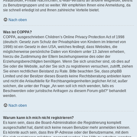
Avatarbilder, Private Nachrichten, E-Mail-Versand an andere Mitglieder, Beitritt
zu Benutzergruppen und so weiter. Wir empfehlen Ihnen eine Anmeldung, da
sie schnell erledigt ist und Ihnen zahlreiche Vorteile bietet.
Nach oben
Was ist COPPA?
COPPA, ausgeschrieben Children’s Online Privacy Protection Act of 1998
(deutsch: Gesetz zum Schutz der Privatsphäre von Kindern im Internet von
1998) ist ein Gesetz in den USA, welches festlegt, dass Websites, die
möglicherweise persönliche Daten von Kindern unter 13 Jahren erheben,
hierzu die Zustimmung der Eltern beziehungsweise des oder der
Erziehungsberechtigten benötigen. Wenn Sie sich unsicher sind, ob dies auf
Sie oder die Website, auf der Sie sich zu registrieren versuchen, zutrifft, ziehen
Sie einen rechtlichen Beistand zu Rate. Bitte beachten Sie, dass phpBB
Limited und der Besitzer dieses Boards keine Rechtsberatung anbieten kann
und nicht die Anlaufstelle für Rechtsangelegenheiten jeglicher Art ist; außer
solchen, die unter der Frage „An wen soll ich mich wenden, falls es
Beschwerden oder juristische Anfragen zu diesem Forum gibt?“ behandelt
werden.
Nach oben
Warum kann ich mich nicht registrieren?
Es kann sein, dass die Board-Administration die Registrierung komplett
ausgeschaltet hat, damit sich keine neuen Benutzer mehr anmelden können.
Es könnte auch sein, dass Ihre IP-Adresse oder der Benutzername, mit dem