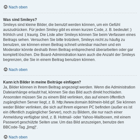
Nach oben
Was sind Smileys?
Smileys sind kleine Bilder, die benutzt werden können, um ein Gefühl
auszudrücken. Für jeden Smiley gibt es einen kurzen Code, z. B. bedeutet :)
fröhlich und :( traurig. Die Liste aller Smileys können Sie beim Verfassen eines
Beitrags sehen. Versuchen Sie bitte trotzdem, Smileys nicht zu häufig zu
benutzen, sie können einen Beitrag schnell unlesbar machen und ein
Moderator könnte deshalb Ihren Beitrag entsprechend überarbeiten oder gar
komplett löschen. Die Board-Administration kann auch die Anzahl der Smileys
begrenzen, die Sie in einem Beitrag benutzen können.
Nach oben
Kann ich Bilder in meine Beiträge einfügen?
Ja, Bilder können in Ihrem Beitrag angezeigt werden. Wenn die Administration
Dateianhänge erlaubt hat, können Sie das Bild auch direkt hochladen.
Ansonsten müssen Sie zu einem Bild verlinken, das auf einem öffentlich
zugänglichen Server liegt, z. B. http://www.domain.tld/mein-bild.gif. Sie können
weder Bilder verlinken, die sich auf Ihrem eigenen PC befinden (außer es ist
ein öffentlich zugänglicher Server), noch zu Bildern, die nur nach einer
Anmeldung verfügbar sind, z. B. Hotmail- oder Yahoo-Mailboxen, mit einem
Passwort geschützte Seiten usw. Um das Bild anzuzeigen, benutze den
BBCode-Tag „[img]“.
Nach oben