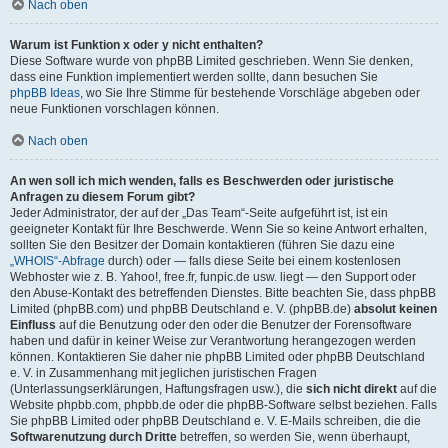
Nach oben
Warum ist Funktion x oder y nicht enthalten?
Diese Software wurde von phpBB Limited geschrieben. Wenn Sie denken,
dass eine Funktion implementiert werden sollte, dann besuchen Sie
phpBB Ideas
, wo Sie Ihre Stimme für bestehende Vorschläge abgeben oder
neue Funktionen vorschlagen können.
Nach oben
An wen soll ich mich wenden, falls es Beschwerden oder juristische
Anfragen zu diesem Forum gibt?
Jeder Administrator, der auf der „Das Team“-Seite aufgeführt ist, ist ein
geeigneter Kontakt für Ihre Beschwerde. Wenn Sie so keine Antwort erhalten,
sollten Sie den Besitzer der Domain kontaktieren (führen Sie dazu eine
„WHOIS“-Abfrage
durch) oder — falls diese Seite bei einem kostenlosen
Webhoster wie z. B. Yahoo!, free.fr, funpic.de usw. liegt — den Support oder
den Abuse-Kontakt des betreffenden Dienstes. Bitte beachten Sie, dass phpBB
Limited (phpBB.com) und phpBB Deutschland e. V. (phpBB.de)
absolut keinen
Einfluss
auf die Benutzung oder den oder die Benutzer der Forensoftware
haben und dafür in keiner Weise zur Verantwortung herangezogen werden
können. Kontaktieren Sie daher nie phpBB Limited oder phpBB Deutschland
e. V. in Zusammenhang mit jeglichen juristischen Fragen
(Unterlassungserklärungen, Haftungsfragen usw.), die
sich nicht direkt
auf die
Website phpbb.com, phpbb.de oder die phpBB-Software selbst beziehen. Falls
Sie phpBB Limited oder phpBB Deutschland e. V. E-Mails schreiben, die die
Softwarenutzung durch Dritte
betreffen, so werden Sie, wenn überhaupt,