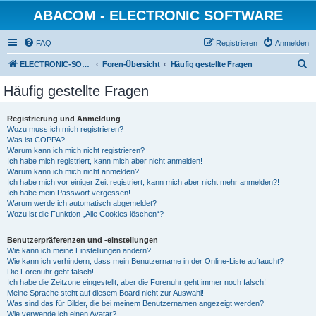
ABACOM - ELECTRONIC SOFTWARE
FAQ
Registrieren
Anmelden
S
ELECTRONIC-SOFWARE-SHOP
Foren-Übersicht
Häufig gestellte Fragen
u
Häufig gestellte Fragen
c
h
Registrierung und Anmeldung
Wozu muss ich mich registrieren?
e
Was ist COPPA?
Warum kann ich mich nicht registrieren?
Ich habe mich registriert, kann mich aber nicht anmelden!
Warum kann ich mich nicht anmelden?
Ich habe mich vor einiger Zeit registriert, kann mich aber nicht mehr anmelden?!
Ich habe mein Passwort vergessen!
Warum werde ich automatisch abgemeldet?
Wozu ist die Funktion „Alle Cookies löschen“?
Benutzerpräferenzen und -einstellungen
Wie kann ich meine Einstellungen ändern?
Wie kann ich verhindern, dass mein Benutzername in der Online-Liste auftaucht?
Die Forenuhr geht falsch!
Ich habe die Zeitzone eingestellt, aber die Forenuhr geht immer noch falsch!
Meine Sprache steht auf diesem Board nicht zur Auswahl!
Was sind das für Bilder, die bei meinem Benutzernamen angezeigt werden?
Wie verwende ich einen Avatar?