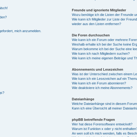
alsch!
Freunde und ignorierte Mitglieder
Wozu benötige ich die Listen der Freunde un
rden?
Wie kann ich Mitglieder zur Liste der Freund
wieder aus den Listen entfernen?
fgefordert, mich anzumelden.
Die Foren durchsuchen
Wie kann ich ein Forum oder mehrere For
Weshalb erhalte ich bei der Suche keine Er
Warum bekomme ich bei der Suche eine lee
Wie kann ich nach Mitgliedern suchen?
Wie kann ich meine eigenen Beiträge und T
Abonnements und Lesezeichen
Was ist der Unterschied zwischen einem L
Wie kann ich ein Lesezeichen auf ein Them
Wie kann ich ein Forum abonnieren?
Wie deaktiviere ich meine Abonnements?
gs?
Dateianhänge
Welche Dateianhänge sind in diesem Forum
Kann ich eine Übersicht all meiner Dateian
phpBB betreffende Fragen
Wer hat diese Forensoftware entwickelt?
Warum ist Funktion x oder y nicht enthalten
An wen soll ich mich wenden, falls es Besc