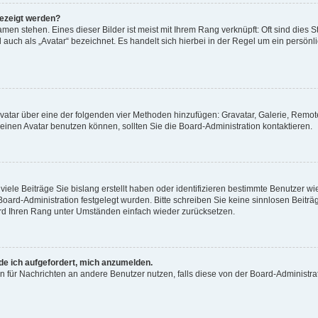
gezeigt werden?
men stehen. Eines dieser Bilder ist meist mit Ihrem Rang verknüpft: Oft sind dies S
auch als „Avatar“ bezeichnet. Es handelt sich hierbei in der Regel um ein persönl
 Avatar über eine der folgenden vier Methoden hinzufügen: Gravatar, Galerie, Rem
inen Avatar benutzen können, sollten Sie die Board-Administration kontaktieren.
iele Beiträge Sie bislang erstellt haben oder identifizieren bestimmte Benutzer
 Board-Administration festgelegt wurden. Bitte schreiben Sie keine sinnlosen Beit
wird Ihren Rang unter Umständen einfach wieder zurücksetzen.
rde ich aufgefordert, mich anzumelden.
ion für Nachrichten an andere Benutzer nutzen, falls diese von der Board-Administ