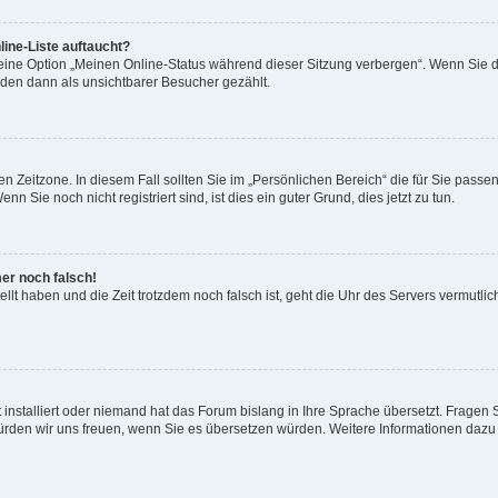
ine-Liste auftaucht?
 eine Option „Meinen Online-Status während dieser Sitzung verbergen“. Wenn Sie d
rden dann als unsichtbarer Besucher gezählt.
n Zeitzone. In diesem Fall sollten Sie im „Persönlichen Bereich“ die für Sie passend
 Sie noch nicht registriert sind, ist dies ein guter Grund, dies jetzt zu tun.
mer noch falsch!
ellt haben und die Zeit trotzdem noch falsch ist, geht die Uhr des Servers vermutlic
 installiert oder niemand hat das Forum bislang in Ihre Sprache übersetzt. Fragen 
t, würden wir uns freuen, wenn Sie es übersetzen würden. Weitere Informationen da