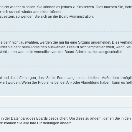
rt nicht wieder mitteilen, Sie können es jedoch zurücksetzen. Dies machen Sie, in
e sich schnell wieder anmelden können.
ckzusetzen, so wenden Sie sich an die Board-Administration.
ben“ nicht auswählen, werden Sie nur für eine Sitzung angemeldet. Dies verhinde
et bleiben“ beim Anmelden auswählen. Dies ist nicht empfehlenswert, wenn Sie s
steht, dann wurde sie vermutlich von der Board-Administration ausgeschaltet.
 hat und die dafür sorgen, dass Sie im Forum angemeldet bleiben. Außerdem ermögl
ktiviert wurden. Wenn Sie Probleme bei der An- oder Abmeldung haben, kann es hel
en in der Datenbank des Boards gespeichert. Um diese zu ändern, gehen Sie in den 
rt können Sie alle Ihre Einstellungen ändern.