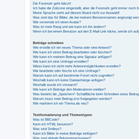
Die Forenuhr geht falsch!
Ich habe die Zeitzone eingestellt, aber die Forenuhr geht immer noch f
Meine Sprache steht auf diesem Board nicht zur Auswahl!
Was sind das für Bilder, die bei meinem Benutzernamen angezeigt we
Wie verwende ich einen Avatar?
Was ist mein Rang und wie kann ich ihn ändern?
Wenn ich bei einem Benutzer auf den E-Mail-Link klicke, werde ich au
Beiträge schreiben
Wie erstelle ich ein neues Thema oder eine Antwort?
Wie kann ich einen Beitrag bearbeiten oder löschen?
Wie kann ich meinem Beitrag eine Signatur anfügen?
Wie kann ich eine Umfrage erstellen?
Wieso kann ich nicht mehr Antwortmöglichkeiten erstellen?
Wie bearbeite oder lösche ich eine Umfrage?
Warum kann ich auf bestimmte Foren nicht zugreifen?
Weshalb kann ich keine Dateianhänge anfügen?
Weshalb wurde ich verwarnt?
Wie kann ich Beiträge den Moderatoren melden?
Was bewirkt die „Speichern“-Schaltfläche beim Schreiben eines Beitra
Warum muss mein Beitrag erst freigegeben werden?
Wie markiere ich ein Thema als neu?
Textformatierung und Thementypen
Was ist BBCode?
Kann ich HTML benutzen?
Was sind Smileys?
Kann ich Bilder in meine Beiträge einfügen?
Was sind globale Bekanntmachungen?