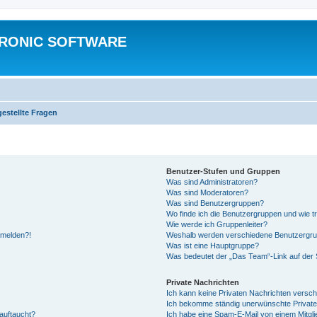
TRONIC SOFTWARE
gestellte Fragen
Benutzer-Stufen und Gruppen
Was sind Administratoren?
Was sind Moderatoren?
Was sind Benutzergruppen?
Wo finde ich die Benutzergruppen und wie tr
Wie werde ich Gruppenleiter?
anmelden?!
Weshalb werden verschiedene Benutzergrupp
Was ist eine Hauptgruppe?
Was bedeutet der „Das Team“-Link auf der S
Private Nachrichten
Ich kann keine Privaten Nachrichten versch
Ich bekomme ständig unerwünschte Private
auftaucht?
Ich habe eine Spam-E-Mail von einem Mitgli