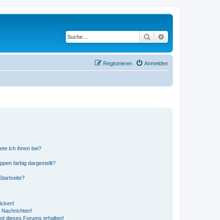
Suche
Erweiterte Suche
Registrieren
Anmelden
ete ich ihnen bei?
en farbig dargestellt?
tartseite?
icken!
 Nachrichten!
ed dieses Forums erhalten!