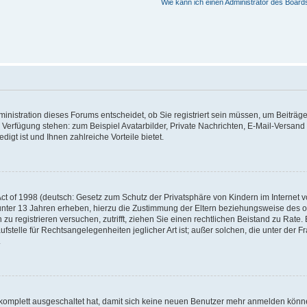
Wie kann ich einen Administrator des Board
nistration dieses Forums entscheidet, ob Sie registriert sein müssen, um Beiträge z
ur Verfügung stehen: zum Beispiel Avatarbilder, Private Nachrichten, E-Mail-Versand
igt ist und Ihnen zahlreiche Vorteile bietet.
t of 1998 (deutsch: Gesetz zum Schutz der Privatsphäre von Kindern im Internet vo
unter 13 Jahren erheben, hierzu die Zustimmung der Eltern beziehungsweise des o
h zu registrieren versuchen, zutrifft, ziehen Sie einen rechtlichen Beistand zu Rat
stelle für Rechtsangelegenheiten jeglicher Art ist; außer solchen, die unter der 
.
 komplett ausgeschaltet hat, damit sich keine neuen Benutzer mehr anmelden könne