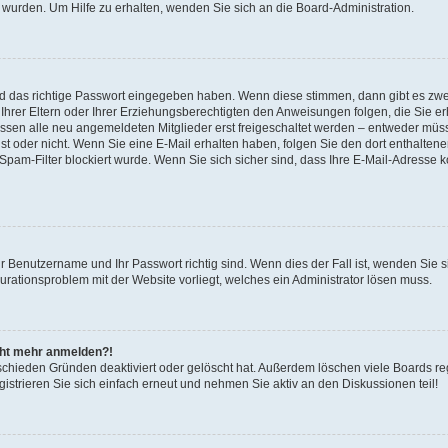
 wurden. Um Hilfe zu erhalten, wenden Sie sich an die Board-Administration.
nd das richtige Passwort eingegeben haben. Wenn diese stimmen, dann gibt es zw
Ihrer Eltern oder Ihrer Erziehungsberechtigten den Anweisungen folgen, die Sie erh
üssen alle neu angemeldeten Mitglieder erst freigeschaltet werden – entweder müsse
 ist oder nicht. Wenn Sie eine E-Mail erhalten haben, folgen Sie den dort enthalte
pam-Filter blockiert wurde. Wenn Sie sich sicher sind, dass Ihre E-Mail-Adresse 
hr Benutzername und Ihr Passwort richtig sind. Wenn dies der Fall ist, wenden Sie
gurationsproblem mit der Website vorliegt, welches ein Administrator lösen muss.
icht mehr anmelden?!
schieden Gründen deaktiviert oder gelöscht hat. Außerdem löschen viele Boards reg
strieren Sie sich einfach erneut und nehmen Sie aktiv an den Diskussionen teil!