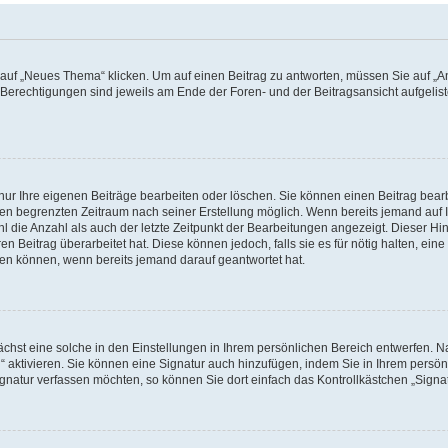
f „Neues Thema“ klicken. Um auf einen Beitrag zu antworten, müssen Sie auf „Ant
e Berechtigungen sind jeweils am Ende der Foren- und der Beitragsansicht aufgeliste
nur Ihre eigenen Beiträge bearbeiten oder löschen. Sie können einen Beitrag bear
nen begrenzten Zeitraum nach seiner Erstellung möglich. Wenn bereits jemand auf Ih
 die Anzahl als auch der letzte Zeitpunkt der Bearbeitungen angezeigt. Dieser Hi
 Beitrag überarbeitet hat. Diese können jedoch, falls sie es für nötig halten, eine 
hen können, wenn bereits jemand darauf geantwortet hat.
hst eine solche in den Einstellungen in Ihrem persönlichen Bereich entwerfen. Na
 aktivieren. Sie können eine Signatur auch hinzufügen, indem Sie in Ihrem persö
gnatur verfassen möchten, so können Sie dort einfach das Kontrollkästchen „Signa