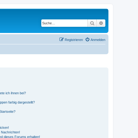
Suche
Erweiterte Suche
Registrieren
Anmelden
ete ich ihnen bei?
en farbig dargestellt?
tartseite?
icken!
 Nachrichten!
ed dieses Forums erhalten!