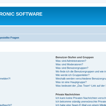
TRONIC SOFTWARE
gestellte Fragen
Benutzer-Stufen und Gruppen
Was sind Administratoren?
Was sind Moderatoren?
Was sind Benutzergruppen?
Wo finde ich die Benutzergruppen und wie tr
Wie werde ich Gruppenleiter?
anmelden?!
Weshalb werden verschiedene Benutzergrupp
Was ist eine Hauptgruppe?
Was bedeutet der „Das Team“-Link auf der S
Private Nachrichten
Ich kann keine Privaten Nachrichten versch
Ich bekomme ständig unerwünschte Private
auftaucht?
Ich habe eine Spam-E-Mail von einem Mitgli