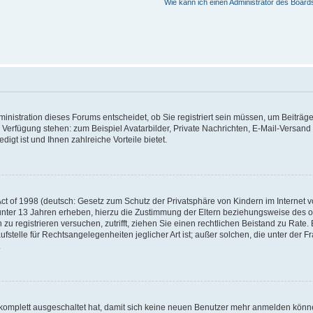
Wie kann ich einen Administrator des Board
nistration dieses Forums entscheidet, ob Sie registriert sein müssen, um Beiträge z
ur Verfügung stehen: zum Beispiel Avatarbilder, Private Nachrichten, E-Mail-Versand
igt ist und Ihnen zahlreiche Vorteile bietet.
t of 1998 (deutsch: Gesetz zum Schutz der Privatsphäre von Kindern im Internet vo
unter 13 Jahren erheben, hierzu die Zustimmung der Eltern beziehungsweise des o
h zu registrieren versuchen, zutrifft, ziehen Sie einen rechtlichen Beistand zu Rat
stelle für Rechtsangelegenheiten jeglicher Art ist; außer solchen, die unter der 
.
 komplett ausgeschaltet hat, damit sich keine neuen Benutzer mehr anmelden könne