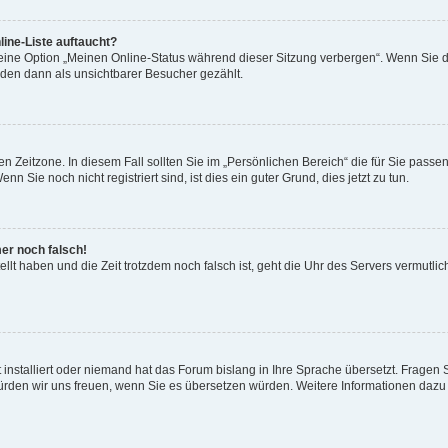
ine-Liste auftaucht?
 eine Option „Meinen Online-Status während dieser Sitzung verbergen“. Wenn Sie d
rden dann als unsichtbarer Besucher gezählt.
n Zeitzone. In diesem Fall sollten Sie im „Persönlichen Bereich“ die für Sie passend
 Sie noch nicht registriert sind, ist dies ein guter Grund, dies jetzt zu tun.
mer noch falsch!
ellt haben und die Zeit trotzdem noch falsch ist, geht die Uhr des Servers vermutlic
 installiert oder niemand hat das Forum bislang in Ihre Sprache übersetzt. Fragen 
t, würden wir uns freuen, wenn Sie es übersetzen würden. Weitere Informationen da