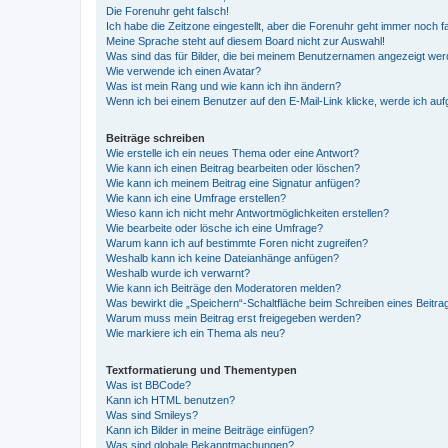
Die Forenuhr geht falsch!
Ich habe die Zeitzone eingestellt, aber die Forenuhr geht immer noch f
Meine Sprache steht auf diesem Board nicht zur Auswahl!
Was sind das für Bilder, die bei meinem Benutzernamen angezeigt we
Wie verwende ich einen Avatar?
Was ist mein Rang und wie kann ich ihn ändern?
Wenn ich bei einem Benutzer auf den E-Mail-Link klicke, werde ich au
Beiträge schreiben
Wie erstelle ich ein neues Thema oder eine Antwort?
Wie kann ich einen Beitrag bearbeiten oder löschen?
Wie kann ich meinem Beitrag eine Signatur anfügen?
Wie kann ich eine Umfrage erstellen?
Wieso kann ich nicht mehr Antwortmöglichkeiten erstellen?
Wie bearbeite oder lösche ich eine Umfrage?
Warum kann ich auf bestimmte Foren nicht zugreifen?
Weshalb kann ich keine Dateianhänge anfügen?
Weshalb wurde ich verwarnt?
Wie kann ich Beiträge den Moderatoren melden?
Was bewirkt die „Speichern“-Schaltfläche beim Schreiben eines Beitra
Warum muss mein Beitrag erst freigegeben werden?
Wie markiere ich ein Thema als neu?
Textformatierung und Thementypen
Was ist BBCode?
Kann ich HTML benutzen?
Was sind Smileys?
Kann ich Bilder in meine Beiträge einfügen?
Was sind globale Bekanntmachungen?