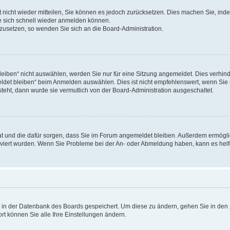
rt nicht wieder mitteilen, Sie können es jedoch zurücksetzen. Dies machen Sie, in
e sich schnell wieder anmelden können.
ckzusetzen, so wenden Sie sich an die Board-Administration.
ben“ nicht auswählen, werden Sie nur für eine Sitzung angemeldet. Dies verhinde
et bleiben“ beim Anmelden auswählen. Dies ist nicht empfehlenswert, wenn Sie s
steht, dann wurde sie vermutlich von der Board-Administration ausgeschaltet.
 hat und die dafür sorgen, dass Sie im Forum angemeldet bleiben. Außerdem ermögl
ktiviert wurden. Wenn Sie Probleme bei der An- oder Abmeldung haben, kann es hel
en in der Datenbank des Boards gespeichert. Um diese zu ändern, gehen Sie in den 
rt können Sie alle Ihre Einstellungen ändern.