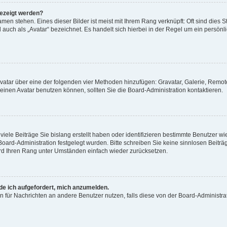
gezeigt werden?
men stehen. Eines dieser Bilder ist meist mit Ihrem Rang verknüpft: Oft sind dies S
auch als „Avatar“ bezeichnet. Es handelt sich hierbei in der Regel um ein persönl
 Avatar über eine der folgenden vier Methoden hinzufügen: Gravatar, Galerie, Rem
inen Avatar benutzen können, sollten Sie die Board-Administration kontaktieren.
iele Beiträge Sie bislang erstellt haben oder identifizieren bestimmte Benutzer
 Board-Administration festgelegt wurden. Bitte schreiben Sie keine sinnlosen Beit
wird Ihren Rang unter Umständen einfach wieder zurücksetzen.
rde ich aufgefordert, mich anzumelden.
ion für Nachrichten an andere Benutzer nutzen, falls diese von der Board-Administ