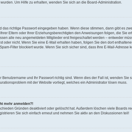
 wurden. Um Hilfe zu erhalten, wenden Sie sich an die Board-Administration.
nd das richtige Passwort eingegeben haben. Wenn diese stimmen, dann gibt es zw
Ihrer Eltern oder Ihrer Erziehungsberechtigten den Anweisungen folgen, die Sie erh
üssen alle neu angemeldeten Mitglieder erst freigeschaltet werden – entweder müsse
 ist oder nicht. Wenn Sie eine E-Mail erhalten haben, folgen Sie den dort enthalte
pam-Filter blockiert wurde. Wenn Sie sich sicher sind, dass Ihre E-Mail-Adresse 
hr Benutzername und Ihr Passwort richtig sind. Wenn dies der Fall ist, wenden Sie
gurationsproblem mit der Website vorliegt, welches ein Administrator lösen muss.
icht mehr anmelden?!
schieden Gründen deaktiviert oder gelöscht hat. Außerdem löschen viele Boards reg
strieren Sie sich einfach erneut und nehmen Sie aktiv an den Diskussionen teil!