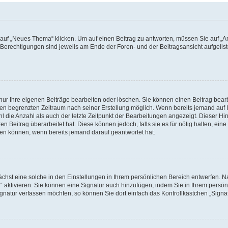
f „Neues Thema“ klicken. Um auf einen Beitrag zu antworten, müssen Sie auf „Ant
e Berechtigungen sind jeweils am Ende der Foren- und der Beitragsansicht aufgeliste
nur Ihre eigenen Beiträge bearbeiten oder löschen. Sie können einen Beitrag bear
nen begrenzten Zeitraum nach seiner Erstellung möglich. Wenn bereits jemand auf Ih
 die Anzahl als auch der letzte Zeitpunkt der Bearbeitungen angezeigt. Dieser Hi
 Beitrag überarbeitet hat. Diese können jedoch, falls sie es für nötig halten, eine 
hen können, wenn bereits jemand darauf geantwortet hat.
hst eine solche in den Einstellungen in Ihrem persönlichen Bereich entwerfen. Na
 aktivieren. Sie können eine Signatur auch hinzufügen, indem Sie in Ihrem persö
gnatur verfassen möchten, so können Sie dort einfach das Kontrollkästchen „Signa