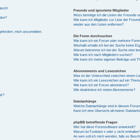
alsch!
Freunde und ignorierte Mitglieder
Wozu benötige ich die Listen der Freunde un
rden?
Wie kann ich Mitglieder zur Liste der Freund
wieder aus den Listen entfernen?
fgefordert, mich anzumelden.
Die Foren durchsuchen
Wie kann ich ein Forum oder mehrere For
Weshalb erhalte ich bei der Suche keine Er
Warum bekomme ich bei der Suche eine lee
Wie kann ich nach Mitgliedern suchen?
Wie kann ich meine eigenen Beiträge und T
Abonnements und Lesezeichen
Was ist der Unterschied zwischen einem L
Wie kann ich ein Lesezeichen auf ein Them
Wie kann ich ein Forum abonnieren?
Wie deaktiviere ich meine Abonnements?
gs?
Dateianhänge
Welche Dateianhänge sind in diesem Forum
Kann ich eine Übersicht all meiner Dateian
phpBB betreffende Fragen
Wer hat diese Forensoftware entwickelt?
Warum ist Funktion x oder y nicht enthalten
An wen soll ich mich wenden, falls es Besc