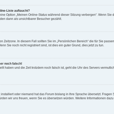
ine-Liste auftaucht?
 eine Option „Meinen Online-Status während dieser Sitzung verbergen“. Wenn Sie d
rden dann als unsichtbarer Besucher gezählt.
n Zeitzone. In diesem Fall sollten Sie im „Persönlichen Bereich“ die für Sie passend
 Sie noch nicht registriert sind, ist dies ein guter Grund, dies jetzt zu tun.
mer noch falsch!
ellt haben und die Zeit trotzdem noch falsch ist, geht die Uhr des Servers vermutlic
 installiert oder niemand hat das Forum bislang in Ihre Sprache übersetzt. Fragen 
t, würden wir uns freuen, wenn Sie es übersetzen würden. Weitere Informationen da