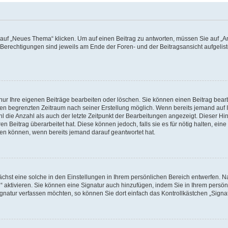
f „Neues Thema“ klicken. Um auf einen Beitrag zu antworten, müssen Sie auf „Ant
e Berechtigungen sind jeweils am Ende der Foren- und der Beitragsansicht aufgeliste
nur Ihre eigenen Beiträge bearbeiten oder löschen. Sie können einen Beitrag bear
nen begrenzten Zeitraum nach seiner Erstellung möglich. Wenn bereits jemand auf Ih
 die Anzahl als auch der letzte Zeitpunkt der Bearbeitungen angezeigt. Dieser Hi
 Beitrag überarbeitet hat. Diese können jedoch, falls sie es für nötig halten, eine 
hen können, wenn bereits jemand darauf geantwortet hat.
hst eine solche in den Einstellungen in Ihrem persönlichen Bereich entwerfen. Na
 aktivieren. Sie können eine Signatur auch hinzufügen, indem Sie in Ihrem persö
gnatur verfassen möchten, so können Sie dort einfach das Kontrollkästchen „Signa