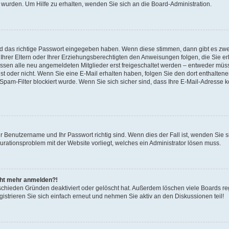
 wurden. Um Hilfe zu erhalten, wenden Sie sich an die Board-Administration.
nd das richtige Passwort eingegeben haben. Wenn diese stimmen, dann gibt es zw
Ihrer Eltern oder Ihrer Erziehungsberechtigten den Anweisungen folgen, die Sie erh
üssen alle neu angemeldeten Mitglieder erst freigeschaltet werden – entweder müsse
 ist oder nicht. Wenn Sie eine E-Mail erhalten haben, folgen Sie den dort enthalte
pam-Filter blockiert wurde. Wenn Sie sich sicher sind, dass Ihre E-Mail-Adresse 
hr Benutzername und Ihr Passwort richtig sind. Wenn dies der Fall ist, wenden Sie
gurationsproblem mit der Website vorliegt, welches ein Administrator lösen muss.
icht mehr anmelden?!
schieden Gründen deaktiviert oder gelöscht hat. Außerdem löschen viele Boards reg
strieren Sie sich einfach erneut und nehmen Sie aktiv an den Diskussionen teil!