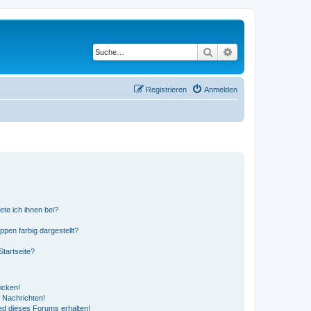
Suche
Erweiterte Suche
Registrieren
Anmelden
ete ich ihnen bei?
en farbig dargestellt?
tartseite?
icken!
 Nachrichten!
ed dieses Forums erhalten!