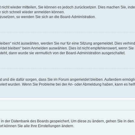
rt nicht wieder mitteilen, Sie können es jedoch zurücksetzen. Dies machen Sie, in
e sich schnell wieder anmelden können.
ckzusetzen, so wenden Sie sich an die Board-Administration.
ben“ nicht auswählen, werden Sie nur für eine Sitzung angemeldet. Dies verhinde
et bleiben“ beim Anmelden auswählen. Dies ist nicht empfehlenswert, wenn Sie s
steht, dann wurde sie vermutlich von der Board-Administration ausgeschaltet.
 hat und die dafür sorgen, dass Sie im Forum angemeldet bleiben. Außerdem ermögl
ktiviert wurden. Wenn Sie Probleme bei der An- oder Abmeldung haben, kann es hel
en in der Datenbank des Boards gespeichert. Um diese zu ändern, gehen Sie in den 
rt können Sie alle Ihre Einstellungen ändern.