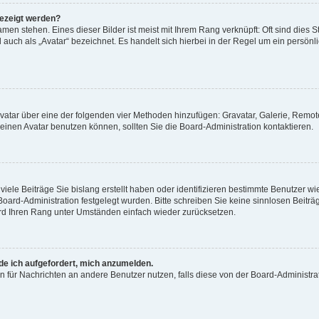
gezeigt werden?
men stehen. Eines dieser Bilder ist meist mit Ihrem Rang verknüpft: Oft sind dies S
auch als „Avatar“ bezeichnet. Es handelt sich hierbei in der Regel um ein persönl
 Avatar über eine der folgenden vier Methoden hinzufügen: Gravatar, Galerie, Rem
inen Avatar benutzen können, sollten Sie die Board-Administration kontaktieren.
iele Beiträge Sie bislang erstellt haben oder identifizieren bestimmte Benutzer
 Board-Administration festgelegt wurden. Bitte schreiben Sie keine sinnlosen Beit
wird Ihren Rang unter Umständen einfach wieder zurücksetzen.
rde ich aufgefordert, mich anzumelden.
ion für Nachrichten an andere Benutzer nutzen, falls diese von der Board-Administ