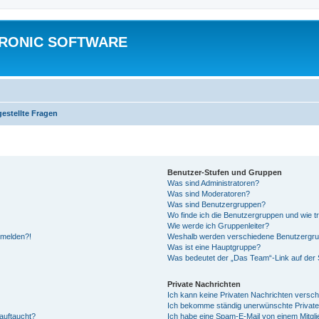
TRONIC SOFTWARE
gestellte Fragen
Benutzer-Stufen und Gruppen
Was sind Administratoren?
Was sind Moderatoren?
Was sind Benutzergruppen?
Wo finde ich die Benutzergruppen und wie tr
Wie werde ich Gruppenleiter?
anmelden?!
Weshalb werden verschiedene Benutzergrupp
Was ist eine Hauptgruppe?
Was bedeutet der „Das Team“-Link auf der S
Private Nachrichten
Ich kann keine Privaten Nachrichten versch
Ich bekomme ständig unerwünschte Private
auftaucht?
Ich habe eine Spam-E-Mail von einem Mitgli