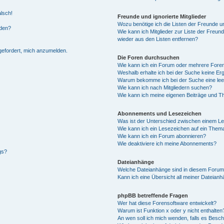
alsch!
Freunde und ignorierte Mitglieder
Wozu benötige ich die Listen der Freunde un
rden?
Wie kann ich Mitglieder zur Liste der Freund
wieder aus den Listen entfernen?
fgefordert, mich anzumelden.
Die Foren durchsuchen
Wie kann ich ein Forum oder mehrere For
Weshalb erhalte ich bei der Suche keine Er
Warum bekomme ich bei der Suche eine lee
Wie kann ich nach Mitgliedern suchen?
Wie kann ich meine eigenen Beiträge und T
Abonnements und Lesezeichen
Was ist der Unterschied zwischen einem L
Wie kann ich ein Lesezeichen auf ein Them
Wie kann ich ein Forum abonnieren?
Wie deaktiviere ich meine Abonnements?
gs?
Dateianhänge
Welche Dateianhänge sind in diesem Forum
Kann ich eine Übersicht all meiner Dateian
phpBB betreffende Fragen
Wer hat diese Forensoftware entwickelt?
Warum ist Funktion x oder y nicht enthalten
An wen soll ich mich wenden, falls es Besc