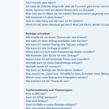
Die Forenuhr geht falsch!
Ich habe die Zeitzone eingestellt, aber die Forenuhr geht immer noch f
Meine Sprache steht auf diesem Board nicht zur Auswahl!
Was sind das für Bilder, die bei meinem Benutzernamen angezeigt we
Wie verwende ich einen Avatar?
Was ist mein Rang und wie kann ich ihn ändern?
Wenn ich bei einem Benutzer auf den E-Mail-Link klicke, werde ich au
Beiträge schreiben
Wie erstelle ich ein neues Thema oder eine Antwort?
Wie kann ich einen Beitrag bearbeiten oder löschen?
Wie kann ich meinem Beitrag eine Signatur anfügen?
Wie kann ich eine Umfrage erstellen?
Wieso kann ich nicht mehr Antwortmöglichkeiten erstellen?
Wie bearbeite oder lösche ich eine Umfrage?
Warum kann ich auf bestimmte Foren nicht zugreifen?
Weshalb kann ich keine Dateianhänge anfügen?
Weshalb wurde ich verwarnt?
Wie kann ich Beiträge den Moderatoren melden?
Was bewirkt die „Speichern“-Schaltfläche beim Schreiben eines Beitra
Warum muss mein Beitrag erst freigegeben werden?
Wie markiere ich ein Thema als neu?
Textformatierung und Thementypen
Was ist BBCode?
Kann ich HTML benutzen?
Was sind Smileys?
Kann ich Bilder in meine Beiträge einfügen?
Was sind globale Bekanntmachungen?