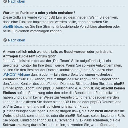
Nach oben
Warum ist Funktion x oder y nicht enthalten?
Diese Software wurde von phpBB Limited geschrieben. Wenn Sie denken,
dass eine Funktion implementiert werden sollte, dann besuchen Sie
phpBB Ideas
, wo Sie Ihre Stimme für bestehende Vorschläge abgeben oder
neue Funktionen vorschlagen können.
Nach oben
An wen soll ich mich wenden, falls es Beschwerden oder juristische
Anfragen zu diesem Forum gibt?
Jeder Administrator, der auf der „Das Team“-Seite aufgeführt ist, ist ein
geeigneter Kontakt für Ihre Beschwerde. Wenn Sie so keine Antwort erhalten,
sollten Sie den Besitzer der Domain kontaktieren (führen Sie dazu eine
„WHOIS“-Abfrage
durch) oder — falls diese Seite bei einem kostenlosen
Webhoster wie z. B. Yahoo!, free.fr, funpic.de usw. liegt — den Support oder
den Abuse-Kontakt des betreffenden Dienstes. Bitte beachten Sie, dass phpBB
Limited (phpBB.com) und phpBB Deutschland e. V. (phpBB.de)
absolut keinen
Einfluss
auf die Benutzung oder den oder die Benutzer der Forensoftware
haben und dafür in keiner Weise zur Verantwortung herangezogen werden
können. Kontaktieren Sie daher nie phpBB Limited oder phpBB Deutschland
e. V. in Zusammenhang mit jeglichen juristischen Fragen
(Unterlassungserklärungen, Haftungsfragen usw.), die
sich nicht direkt
auf die
Website phpbb.com, phpbb.de oder die phpBB-Software selbst beziehen. Falls
Sie phpBB Limited oder phpBB Deutschland e. V. E-Mails schreiben, die die
Softwarenutzung durch Dritte
betreffen, so werden Sie, wenn überhaupt,