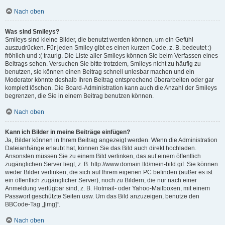
Nach oben
Was sind Smileys?
Smileys sind kleine Bilder, die benutzt werden können, um ein Gefühl
auszudrücken. Für jeden Smiley gibt es einen kurzen Code, z. B. bedeutet :)
fröhlich und :( traurig. Die Liste aller Smileys können Sie beim Verfassen eines
Beitrags sehen. Versuchen Sie bitte trotzdem, Smileys nicht zu häufig zu
benutzen, sie können einen Beitrag schnell unlesbar machen und ein
Moderator könnte deshalb Ihren Beitrag entsprechend überarbeiten oder gar
komplett löschen. Die Board-Administration kann auch die Anzahl der Smileys
begrenzen, die Sie in einem Beitrag benutzen können.
Nach oben
Kann ich Bilder in meine Beiträge einfügen?
Ja, Bilder können in Ihrem Beitrag angezeigt werden. Wenn die Administration
Dateianhänge erlaubt hat, können Sie das Bild auch direkt hochladen.
Ansonsten müssen Sie zu einem Bild verlinken, das auf einem öffentlich
zugänglichen Server liegt, z. B. http://www.domain.tld/mein-bild.gif. Sie können
weder Bilder verlinken, die sich auf Ihrem eigenen PC befinden (außer es ist
ein öffentlich zugänglicher Server), noch zu Bildern, die nur nach einer
Anmeldung verfügbar sind, z. B. Hotmail- oder Yahoo-Mailboxen, mit einem
Passwort geschützte Seiten usw. Um das Bild anzuzeigen, benutze den
BBCode-Tag „[img]“.
Nach oben