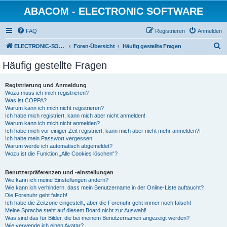
ABACOM - ELECTRONIC SOFTWARE
FAQ
Registrieren
Anmelden
S
ELECTRONIC-SOFWARE-SHOP
Foren-Übersicht
Häufig gestellte Fragen
u
Häufig gestellte Fragen
c
h
Registrierung und Anmeldung
Wozu muss ich mich registrieren?
e
Was ist COPPA?
Warum kann ich mich nicht registrieren?
Ich habe mich registriert, kann mich aber nicht anmelden!
Warum kann ich mich nicht anmelden?
Ich habe mich vor einiger Zeit registriert, kann mich aber nicht mehr anmelden?!
Ich habe mein Passwort vergessen!
Warum werde ich automatisch abgemeldet?
Wozu ist die Funktion „Alle Cookies löschen“?
Benutzerpräferenzen und -einstellungen
Wie kann ich meine Einstellungen ändern?
Wie kann ich verhindern, dass mein Benutzername in der Online-Liste auftaucht?
Die Forenuhr geht falsch!
Ich habe die Zeitzone eingestellt, aber die Forenuhr geht immer noch falsch!
Meine Sprache steht auf diesem Board nicht zur Auswahl!
Was sind das für Bilder, die bei meinem Benutzernamen angezeigt werden?
Wie verwende ich einen Avatar?