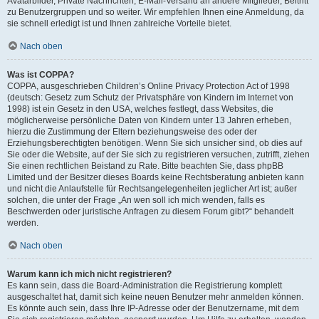
Avatarbilder, Private Nachrichten, E-Mail-Versand an andere Mitglieder, Beitritt
zu Benutzergruppen und so weiter. Wir empfehlen Ihnen eine Anmeldung, da
sie schnell erledigt ist und Ihnen zahlreiche Vorteile bietet.
Nach oben
Was ist COPPA?
COPPA, ausgeschrieben Children’s Online Privacy Protection Act of 1998
(deutsch: Gesetz zum Schutz der Privatsphäre von Kindern im Internet von
1998) ist ein Gesetz in den USA, welches festlegt, dass Websites, die
möglicherweise persönliche Daten von Kindern unter 13 Jahren erheben,
hierzu die Zustimmung der Eltern beziehungsweise des oder der
Erziehungsberechtigten benötigen. Wenn Sie sich unsicher sind, ob dies auf
Sie oder die Website, auf der Sie sich zu registrieren versuchen, zutrifft, ziehen
Sie einen rechtlichen Beistand zu Rate. Bitte beachten Sie, dass phpBB
Limited und der Besitzer dieses Boards keine Rechtsberatung anbieten kann
und nicht die Anlaufstelle für Rechtsangelegenheiten jeglicher Art ist; außer
solchen, die unter der Frage „An wen soll ich mich wenden, falls es
Beschwerden oder juristische Anfragen zu diesem Forum gibt?“ behandelt
werden.
Nach oben
Warum kann ich mich nicht registrieren?
Es kann sein, dass die Board-Administration die Registrierung komplett
ausgeschaltet hat, damit sich keine neuen Benutzer mehr anmelden können.
Es könnte auch sein, dass Ihre IP-Adresse oder der Benutzername, mit dem