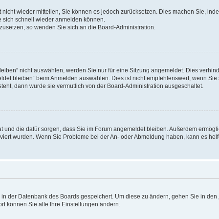
rt nicht wieder mitteilen, Sie können es jedoch zurücksetzen. Dies machen Sie, in
e sich schnell wieder anmelden können.
ckzusetzen, so wenden Sie sich an die Board-Administration.
ben“ nicht auswählen, werden Sie nur für eine Sitzung angemeldet. Dies verhinde
et bleiben“ beim Anmelden auswählen. Dies ist nicht empfehlenswert, wenn Sie s
steht, dann wurde sie vermutlich von der Board-Administration ausgeschaltet.
 hat und die dafür sorgen, dass Sie im Forum angemeldet bleiben. Außerdem ermögl
ktiviert wurden. Wenn Sie Probleme bei der An- oder Abmeldung haben, kann es hel
en in der Datenbank des Boards gespeichert. Um diese zu ändern, gehen Sie in den 
rt können Sie alle Ihre Einstellungen ändern.