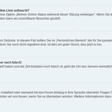
ine-Liste auftaucht?
 eine Option „Meinen Online-Status während dieser Sitzung verbergen“. Wenn Sie d
rden dann als unsichtbarer Besucher gezählt.
n Zeitzone. In diesem Fall sollten Sie im „Persönlichen Bereich“ die für Sie passend
 Sie noch nicht registriert sind, ist dies ein guter Grund, dies jetzt zu tun.
mer noch falsch!
ellt haben und die Zeit trotzdem noch falsch ist, geht die Uhr des Servers vermutlic
 installiert oder niemand hat das Forum bislang in Ihre Sprache übersetzt. Fragen 
t, würden wir uns freuen, wenn Sie es übersetzen würden. Weitere Informationen da