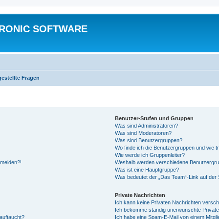
TRONIC SOFTWARE
gestellte Fragen
Benutzer-Stufen und Gruppen
Was sind Administratoren?
Was sind Moderatoren?
Was sind Benutzergruppen?
Wo finde ich die Benutzergruppen und wie tr
Wie werde ich Gruppenleiter?
anmelden?!
Weshalb werden verschiedene Benutzergrupp
Was ist eine Hauptgruppe?
Was bedeutet der „Das Team“-Link auf der S
Private Nachrichten
Ich kann keine Privaten Nachrichten versch
Ich bekomme ständig unerwünschte Private
auftaucht?
Ich habe eine Spam-E-Mail von einem Mitgli