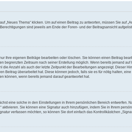
f „Neues Thema“ klicken. Um auf einen Beitrag zu antworten, müssen Sie auf „Ant
e Berechtigungen sind jeweils am Ende der Foren- und der Beitragsansicht aufgeliste
nur Ihre eigenen Beiträge bearbeiten oder löschen. Sie können einen Beitrag bear
nen begrenzten Zeitraum nach seiner Erstellung möglich. Wenn bereits jemand auf Ih
 die Anzahl als auch der letzte Zeitpunkt der Bearbeitungen angezeigt. Dieser Hi
 Beitrag überarbeitet hat. Diese können jedoch, falls sie es für nötig halten, eine 
hen können, wenn bereits jemand darauf geantwortet hat.
hst eine solche in den Einstellungen in Ihrem persönlichen Bereich entwerfen. Na
 aktivieren. Sie können eine Signatur auch hinzufügen, indem Sie in Ihrem persö
gnatur verfassen möchten, so können Sie dort einfach das Kontrollkästchen „Signa