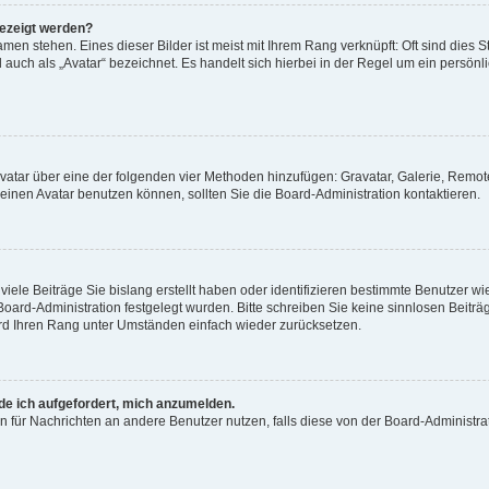
gezeigt werden?
men stehen. Eines dieser Bilder ist meist mit Ihrem Rang verknüpft: Oft sind dies S
auch als „Avatar“ bezeichnet. Es handelt sich hierbei in der Regel um ein persönl
 Avatar über eine der folgenden vier Methoden hinzufügen: Gravatar, Galerie, Rem
inen Avatar benutzen können, sollten Sie die Board-Administration kontaktieren.
iele Beiträge Sie bislang erstellt haben oder identifizieren bestimmte Benutzer
 Board-Administration festgelegt wurden. Bitte schreiben Sie keine sinnlosen Beit
wird Ihren Rang unter Umständen einfach wieder zurücksetzen.
rde ich aufgefordert, mich anzumelden.
ion für Nachrichten an andere Benutzer nutzen, falls diese von der Board-Administ