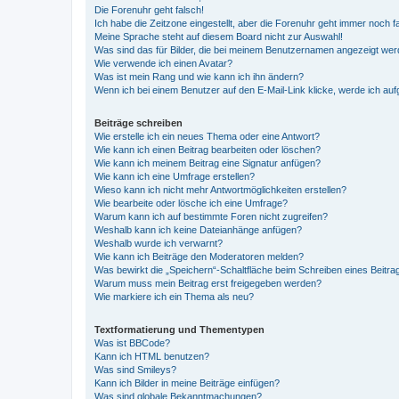
Die Forenuhr geht falsch!
Ich habe die Zeitzone eingestellt, aber die Forenuhr geht immer noch f
Meine Sprache steht auf diesem Board nicht zur Auswahl!
Was sind das für Bilder, die bei meinem Benutzernamen angezeigt we
Wie verwende ich einen Avatar?
Was ist mein Rang und wie kann ich ihn ändern?
Wenn ich bei einem Benutzer auf den E-Mail-Link klicke, werde ich au
Beiträge schreiben
Wie erstelle ich ein neues Thema oder eine Antwort?
Wie kann ich einen Beitrag bearbeiten oder löschen?
Wie kann ich meinem Beitrag eine Signatur anfügen?
Wie kann ich eine Umfrage erstellen?
Wieso kann ich nicht mehr Antwortmöglichkeiten erstellen?
Wie bearbeite oder lösche ich eine Umfrage?
Warum kann ich auf bestimmte Foren nicht zugreifen?
Weshalb kann ich keine Dateianhänge anfügen?
Weshalb wurde ich verwarnt?
Wie kann ich Beiträge den Moderatoren melden?
Was bewirkt die „Speichern“-Schaltfläche beim Schreiben eines Beitra
Warum muss mein Beitrag erst freigegeben werden?
Wie markiere ich ein Thema als neu?
Textformatierung und Thementypen
Was ist BBCode?
Kann ich HTML benutzen?
Was sind Smileys?
Kann ich Bilder in meine Beiträge einfügen?
Was sind globale Bekanntmachungen?