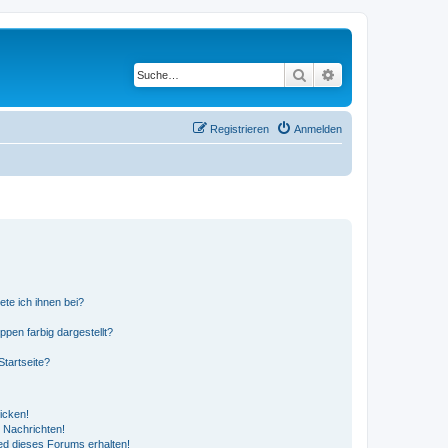
Suche
Erweiterte Suche
Registrieren
Anmelden
ete ich ihnen bei?
en farbig dargestellt?
tartseite?
icken!
 Nachrichten!
ed dieses Forums erhalten!