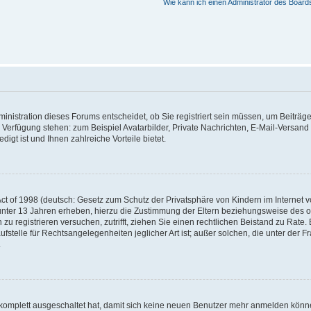
Wie kann ich einen Administrator des Board
nistration dieses Forums entscheidet, ob Sie registriert sein müssen, um Beiträge z
ur Verfügung stehen: zum Beispiel Avatarbilder, Private Nachrichten, E-Mail-Versand
igt ist und Ihnen zahlreiche Vorteile bietet.
t of 1998 (deutsch: Gesetz zum Schutz der Privatsphäre von Kindern im Internet vo
unter 13 Jahren erheben, hierzu die Zustimmung der Eltern beziehungsweise des o
h zu registrieren versuchen, zutrifft, ziehen Sie einen rechtlichen Beistand zu Rat
stelle für Rechtsangelegenheiten jeglicher Art ist; außer solchen, die unter der 
.
 komplett ausgeschaltet hat, damit sich keine neuen Benutzer mehr anmelden könne