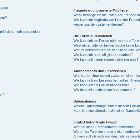
alsch!
Freunde und ignorierte Mitglieder
Wozu benötige ich die Listen der Freunde un
rden?
Wie kann ich Mitglieder zur Liste der Freund
wieder aus den Listen entfernen?
fgefordert, mich anzumelden.
Die Foren durchsuchen
Wie kann ich ein Forum oder mehrere For
Weshalb erhalte ich bei der Suche keine Er
Warum bekomme ich bei der Suche eine lee
Wie kann ich nach Mitgliedern suchen?
Wie kann ich meine eigenen Beiträge und T
Abonnements und Lesezeichen
Was ist der Unterschied zwischen einem L
Wie kann ich ein Lesezeichen auf ein Them
Wie kann ich ein Forum abonnieren?
Wie deaktiviere ich meine Abonnements?
gs?
Dateianhänge
Welche Dateianhänge sind in diesem Forum
Kann ich eine Übersicht all meiner Dateian
phpBB betreffende Fragen
Wer hat diese Forensoftware entwickelt?
Warum ist Funktion x oder y nicht enthalten
An wen soll ich mich wenden, falls es Besc