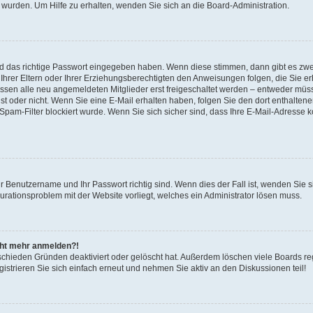
 wurden. Um Hilfe zu erhalten, wenden Sie sich an die Board-Administration.
nd das richtige Passwort eingegeben haben. Wenn diese stimmen, dann gibt es zw
Ihrer Eltern oder Ihrer Erziehungsberechtigten den Anweisungen folgen, die Sie erh
üssen alle neu angemeldeten Mitglieder erst freigeschaltet werden – entweder müsse
 ist oder nicht. Wenn Sie eine E-Mail erhalten haben, folgen Sie den dort enthalte
pam-Filter blockiert wurde. Wenn Sie sich sicher sind, dass Ihre E-Mail-Adresse 
hr Benutzername und Ihr Passwort richtig sind. Wenn dies der Fall ist, wenden Sie
gurationsproblem mit der Website vorliegt, welches ein Administrator lösen muss.
icht mehr anmelden?!
schieden Gründen deaktiviert oder gelöscht hat. Außerdem löschen viele Boards reg
strieren Sie sich einfach erneut und nehmen Sie aktiv an den Diskussionen teil!