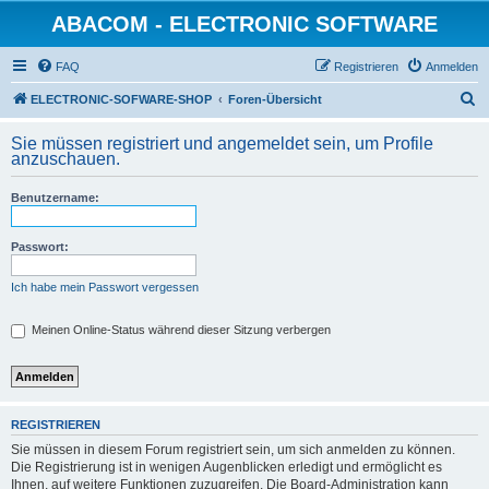
ABACOM - ELECTRONIC SOFTWARE
FAQ
Registrieren
Anmelden
S
ELECTRONIC-SOFWARE-SHOP
Foren-Übersicht
u
Sie müssen registriert und angemeldet sein, um Profile
c
anzuschauen.
h
Benutzername:
e
Passwort:
Ich habe mein Passwort vergessen
Meinen Online-Status während dieser Sitzung verbergen
REGISTRIEREN
Sie müssen in diesem Forum registriert sein, um sich anmelden zu können.
Die Registrierung ist in wenigen Augenblicken erledigt und ermöglicht es
Ihnen, auf weitere Funktionen zuzugreifen. Die Board-Administration kann