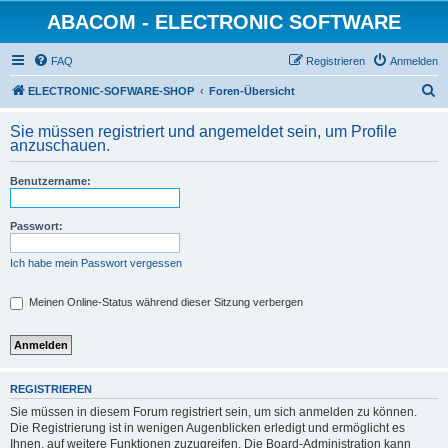
ABACOM - ELECTRONIC SOFTWARE
FAQ
Registrieren
Anmelden
S
ELECTRONIC-SOFWARE-SHOP
Foren-Übersicht
u
Sie müssen registriert und angemeldet sein, um Profile
c
anzuschauen.
h
Benutzername:
e
Passwort:
Ich habe mein Passwort vergessen
Meinen Online-Status während dieser Sitzung verbergen
REGISTRIEREN
Sie müssen in diesem Forum registriert sein, um sich anmelden zu können.
Die Registrierung ist in wenigen Augenblicken erledigt und ermöglicht es
Ihnen, auf weitere Funktionen zuzugreifen. Die Board-Administration kann