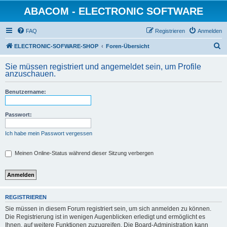
ABACOM - ELECTRONIC SOFTWARE
FAQ
Registrieren
Anmelden
S
ELECTRONIC-SOFWARE-SHOP
Foren-Übersicht
u
Sie müssen registriert und angemeldet sein, um Profile
c
anzuschauen.
h
Benutzername:
e
Passwort:
Ich habe mein Passwort vergessen
Meinen Online-Status während dieser Sitzung verbergen
REGISTRIEREN
Sie müssen in diesem Forum registriert sein, um sich anmelden zu können.
Die Registrierung ist in wenigen Augenblicken erledigt und ermöglicht es
Ihnen, auf weitere Funktionen zuzugreifen. Die Board-Administration kann