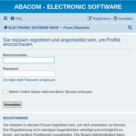
ABACOM - ELECTRONIC SOFTWARE
FAQ
Registrieren
Anmelden
S
ELECTRONIC-SOFWARE-SHOP
Foren-Übersicht
u
Sie müssen registriert und angemeldet sein, um Profile
c
anzuschauen.
h
Benutzername:
e
Passwort:
Ich habe mein Passwort vergessen
Meinen Online-Status während dieser Sitzung verbergen
REGISTRIEREN
Sie müssen in diesem Forum registriert sein, um sich anmelden zu können.
Die Registrierung ist in wenigen Augenblicken erledigt und ermöglicht es
Ihnen, auf weitere Funktionen zuzugreifen. Die Board-Administration kann