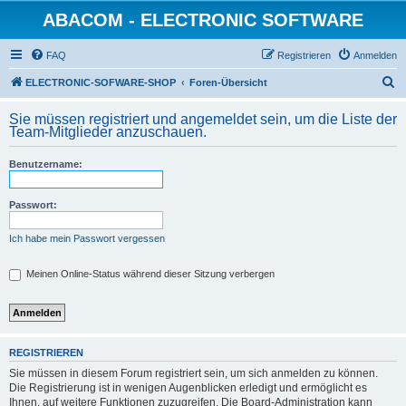
ABACOM - ELECTRONIC SOFTWARE
FAQ
Registrieren
Anmelden
S
ELECTRONIC-SOFWARE-SHOP
Foren-Übersicht
u
Sie müssen registriert und angemeldet sein, um die Liste der
c
Team-Mitglieder anzuschauen.
h
Benutzername:
e
Passwort:
Ich habe mein Passwort vergessen
Meinen Online-Status während dieser Sitzung verbergen
REGISTRIEREN
Sie müssen in diesem Forum registriert sein, um sich anmelden zu können.
Die Registrierung ist in wenigen Augenblicken erledigt und ermöglicht es
Ihnen, auf weitere Funktionen zuzugreifen. Die Board-Administration kann