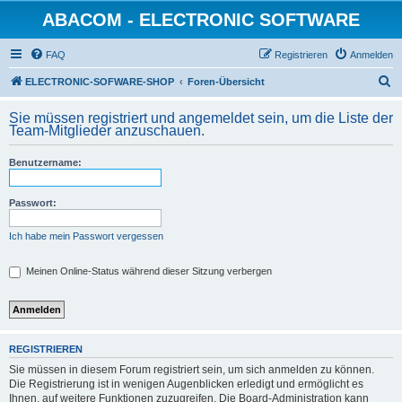
ABACOM - ELECTRONIC SOFTWARE
FAQ
Registrieren
Anmelden
S
ELECTRONIC-SOFWARE-SHOP
Foren-Übersicht
u
Sie müssen registriert und angemeldet sein, um die Liste der
c
Team-Mitglieder anzuschauen.
h
Benutzername:
e
Passwort:
Ich habe mein Passwort vergessen
Meinen Online-Status während dieser Sitzung verbergen
REGISTRIEREN
Sie müssen in diesem Forum registriert sein, um sich anmelden zu können.
Die Registrierung ist in wenigen Augenblicken erledigt und ermöglicht es
Ihnen, auf weitere Funktionen zuzugreifen. Die Board-Administration kann