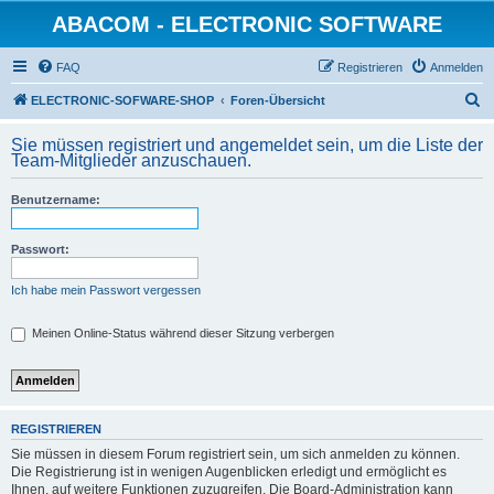
ABACOM - ELECTRONIC SOFTWARE
FAQ
Registrieren
Anmelden
S
ELECTRONIC-SOFWARE-SHOP
Foren-Übersicht
u
Sie müssen registriert und angemeldet sein, um die Liste der
c
Team-Mitglieder anzuschauen.
h
Benutzername:
e
Passwort:
Ich habe mein Passwort vergessen
Meinen Online-Status während dieser Sitzung verbergen
REGISTRIEREN
Sie müssen in diesem Forum registriert sein, um sich anmelden zu können.
Die Registrierung ist in wenigen Augenblicken erledigt und ermöglicht es
Ihnen, auf weitere Funktionen zuzugreifen. Die Board-Administration kann