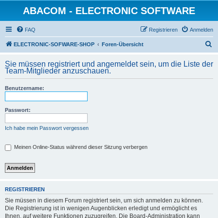
ABACOM - ELECTRONIC SOFTWARE
FAQ
Registrieren
Anmelden
S
ELECTRONIC-SOFWARE-SHOP
Foren-Übersicht
u
Sie müssen registriert und angemeldet sein, um die Liste der
c
Team-Mitglieder anzuschauen.
h
Benutzername:
e
Passwort:
Ich habe mein Passwort vergessen
Meinen Online-Status während dieser Sitzung verbergen
REGISTRIEREN
Sie müssen in diesem Forum registriert sein, um sich anmelden zu können.
Die Registrierung ist in wenigen Augenblicken erledigt und ermöglicht es
Ihnen, auf weitere Funktionen zuzugreifen. Die Board-Administration kann