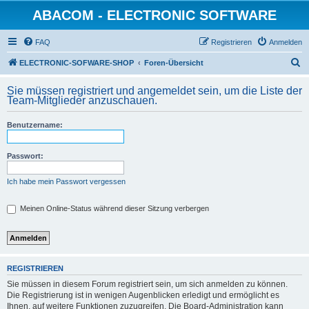
ABACOM - ELECTRONIC SOFTWARE
FAQ
Registrieren
Anmelden
S
ELECTRONIC-SOFWARE-SHOP
Foren-Übersicht
u
Sie müssen registriert und angemeldet sein, um die Liste der
c
Team-Mitglieder anzuschauen.
h
Benutzername:
e
Passwort:
Ich habe mein Passwort vergessen
Meinen Online-Status während dieser Sitzung verbergen
REGISTRIEREN
Sie müssen in diesem Forum registriert sein, um sich anmelden zu können.
Die Registrierung ist in wenigen Augenblicken erledigt und ermöglicht es
Ihnen, auf weitere Funktionen zuzugreifen. Die Board-Administration kann