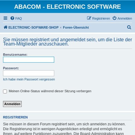
ABACOM - ELECTRONIC SOFTWARE
FAQ
Registrieren
Anmelden
S
ELECTRONIC-SOFWARE-SHOP
Foren-Übersicht
u
Sie müssen registriert und angemeldet sein, um die Liste der
c
Team-Mitglieder anzuschauen.
h
Benutzername:
e
Passwort:
Ich habe mein Passwort vergessen
Meinen Online-Status während dieser Sitzung verbergen
REGISTRIEREN
Sie müssen in diesem Forum registriert sein, um sich anmelden zu können.
Die Registrierung ist in wenigen Augenblicken erledigt und ermöglicht es
Ihnen, auf weitere Funktionen zuzugreifen. Die Board-Administration kann