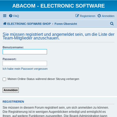
ABACOM - ELECTRONIC SOFTWARE
FAQ
Registrieren
Anmelden
S
ELECTRONIC-SOFWARE-SHOP
Foren-Übersicht
u
Sie müssen registriert und angemeldet sein, um die Liste der
c
Team-Mitglieder anzuschauen.
h
Benutzername:
e
Passwort:
Ich habe mein Passwort vergessen
Meinen Online-Status während dieser Sitzung verbergen
REGISTRIEREN
Sie müssen in diesem Forum registriert sein, um sich anmelden zu können.
Die Registrierung ist in wenigen Augenblicken erledigt und ermöglicht es
Ihnen, auf weitere Funktionen zuzugreifen. Die Board-Administration kann