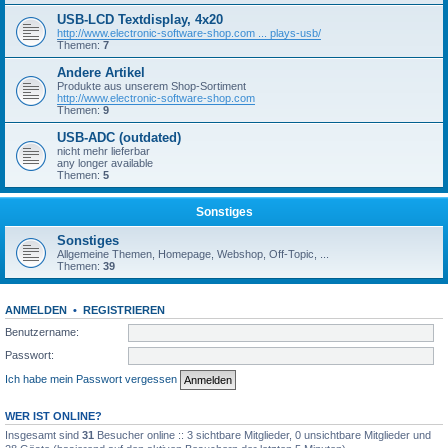
USB-LCD Textdisplay, 4x20
http://www.electronic-software-shop.com ... plays-usb/
Themen:
7
Andere Artikel
Produkte aus unserem Shop-Sortiment
http://www.electronic-software-shop.com
Themen:
9
USB-ADC (outdated)
nicht mehr lieferbar
any longer available
Themen:
5
Sonstiges
Sonstiges
Allgemeine Themen, Homepage, Webshop, Off-Topic, ...
Themen:
39
ANMELDEN
•
REGISTRIEREN
Benutzername:
Passwort:
Ich habe mein Passwort vergessen
WER IST ONLINE?
Insgesamt sind
31
Besucher online :: 3 sichtbare Mitglieder, 0 unsichtbare Mitglieder und