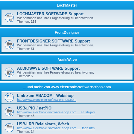
LochMaster
LOCHMASTER SOFTWARE Support
Wir bemühen uns Ihre Fragestellung zu beantworten.
Themen:
168
FrontDesigner
FRONTDESIGNER SOFTWARE Support
Wir bemühen uns Ihre Fragestellung zu beantworten.
Themen:
51
AudioWave
AUDIOWAVE SOFTWARE Support
Wir bemühen uns Ihre Fragestellung zu beantworten.
Themen:
5
... und mehr von www.electronic-software-shop.com
Link zum ABACOM - Webshop
http://www.electronic-software-shop.com
USB-µPIO / netPIO
http://www.electronic-software-shop.com ... e/usb-pio/
Themen:
48
USB-LRB Relaiskarte, 8-fach
http://www.electronic-software-shop.com ... -fach.html
Themen:
14