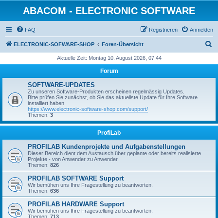
ABACOM - ELECTRONIC SOFTWARE
FAQ
Registrieren
Anmelden
S
ELECTRONIC-SOFWARE-SHOP
Foren-Übersicht
u
Aktuelle Zeit: Montag 10. August 2026, 07:44
c
Forum
h
SOFTWARE-UPDATES
e
Zu unseren Software-Produkten erscheinen regelmässig Updates.
Bitte prüfen Sie zunächst, ob Sie das aktuellste Update für Ihre Software
installiert haben.
https://www.electronic-software-shop.com/support/
Themen:
3
ProfiLab
PROFILAB Kundenprojekte und Aufgabenstellungen
Dieser Bereich dient dem Austausch über geplante oder bereits realisierte
Projekte - von Anwender zu Anwender.
Themen:
826
PROFILAB SOFTWARE Support
Wir bemühen uns Ihre Fragestellung zu beantworten.
Themen:
636
PROFILAB HARDWARE Support
Wir bemühen uns Ihre Fragestellung zu beantworten.
Themen:
713