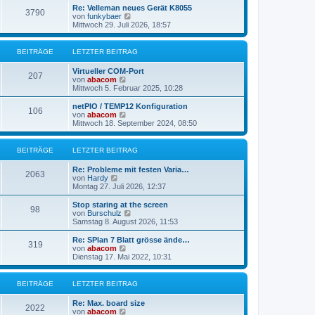
r
e
Re: Velleman neues Gerät K8055
3790
B
s
N
von
funkybaer
e
t
e
Mittwoch 29. Juli 2026, 18:57
i
e
u
t
r
e
r
B
s
BEITRÄGE
LETZTER BEITRAG
a
e
t
g
i
e
Virtueller COM-Port
t
r
207
N
von
abacom
r
B
e
Mittwoch 5. Februar 2025, 10:28
a
e
u
g
i
e
netPIO / TEMP12 Konfiguration
t
106
s
N
von
abacom
r
t
e
Mittwoch 18. September 2024, 08:50
a
e
u
g
r
e
B
s
BEITRÄGE
LETZTER BEITRAG
e
t
i
e
Re: Probleme mit festen Varia…
t
r
2063
N
von
Hardy
r
B
e
Montag 27. Juli 2026, 12:37
a
e
u
g
i
e
Stop staring at the screen
t
98
s
N
von
Burschulz
r
t
e
Samstag 8. August 2026, 11:53
a
e
u
g
r
e
Re: SPlan 7 Blatt grösse ände…
319
B
s
N
von
abacom
e
t
e
Dienstag 17. Mai 2022, 10:31
i
e
u
t
r
e
r
B
s
BEITRÄGE
LETZTER BEITRAG
a
e
t
g
i
e
Re: Max. board size
t
r
2022
N
von
abacom
r