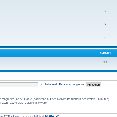
7
9
5
THEMEN
39
Ich habe mein Passwort vergessen
re Mitglieder und 53 Gäste (basierend auf den aktiven Besuchern der letzten 5 Minuten)
 2026, 22:45 gleichzeitig online waren.
samt
2691
• Unser neuestes Mitglied:
MatthiasP