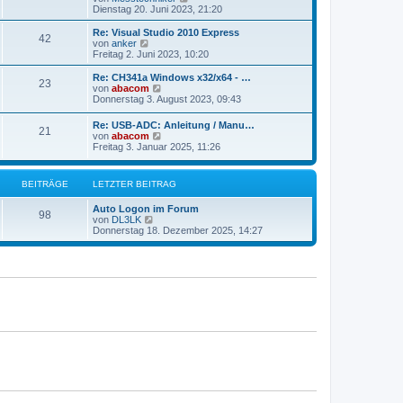
t
e
Dienstag 20. Juni 2023, 21:20
e
u
r
e
Re: Visual Studio 2010 Express
42
B
s
N
von
anker
e
t
e
Freitag 2. Juni 2023, 10:20
i
e
u
t
r
e
Re: CH341a Windows x32/x64 - …
r
23
B
s
N
von
abacom
a
e
t
e
Donnerstag 3. August 2023, 09:43
g
i
e
u
t
r
e
Re: USB-ADC: Anleitung / Manu…
r
B
21
s
N
von
abacom
a
e
t
e
Freitag 3. Januar 2025, 11:26
g
i
e
u
t
r
e
r
B
s
a
BEITRÄGE
LETZTER BEITRAG
e
t
g
i
e
t
Auto Logon im Forum
r
98
r
N
von
DL3LK
B
a
e
Donnerstag 18. Dezember 2025, 14:27
e
g
u
i
e
t
s
r
t
a
e
g
r
B
e
i
t
r
a
g