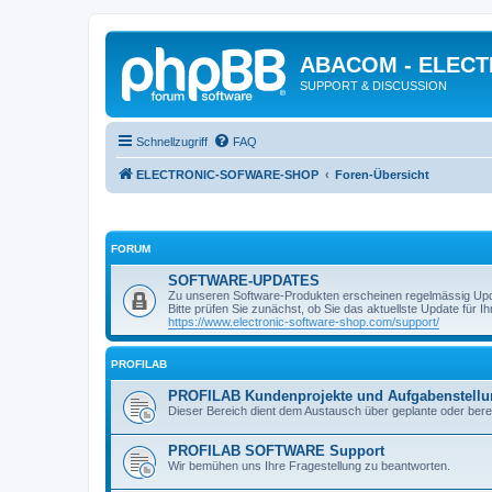
ABACOM - ELEC
SUPPORT & DISCUSSION
Schnellzugriff
FAQ
ELECTRONIC-SOFWARE-SHOP
Foren-Übersicht
FORUM
SOFTWARE-UPDATES
Zu unseren Software-Produkten erscheinen regelmässig Up
Bitte prüfen Sie zunächst, ob Sie das aktuellste Update für Ihr
https://www.electronic-software-shop.com/support/
PROFILAB
PROFILAB Kundenprojekte und Aufgabenstell
Dieser Bereich dient dem Austausch über geplante oder berei
PROFILAB SOFTWARE Support
Wir bemühen uns Ihre Fragestellung zu beantworten.