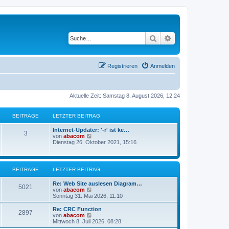
Suche
Erweiterte Suche
Registrieren
Anmelden
Aktuelle Zeit: Samstag 8. August 2026, 12:24
BEITRÄGE
LETZTER BEITRAG
Internet-Updater: '-r' ist ke…
3
N
von
abacom
e
Dienstag 26. Oktober 2021, 15:16
u
e
s
t
BEITRÄGE
LETZTER BEITRAG
e
r
Re: Web Site auslesen Diagram…
B
5021
N
von
abacom
e
e
Sonntag 31. Mai 2026, 11:10
i
u
t
e
Re: CRC Function
r
2897
s
N
von
abacom
a
t
e
Mittwoch 8. Juli 2026, 08:28
g
e
u