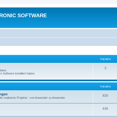
TRONIC SOFTWARE
THEMEN
3
dates.
e Software installiert haben.
THEMEN
ungen
826
ts realisierte Projekte - von Anwender zu Anwender.
636