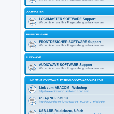
LOCHMASTER
LOCHMASTER SOFTWARE Support
Wir bemühen uns Ihre Fragestellung zu beantworten.
FRONTDESIGNER
FRONTDESIGNER SOFTWARE Support
Wir bemühen uns Ihre Fragestellung zu beantworten.
AUDIOWAVE
AUDIOWAVE SOFTWARE Support
Wir bemühen uns Ihre Fragestellung zu beantworten.
... UND MEHR VON WWW.ELECTRONIC-SOFTWARE-SHOP.COM
Link zum ABACOM - Webshop
http://www.electronic-software-shop.com
USB-µPIO / netPIO
http://www.electronic-software-shop.com ... e/usb-pio/
USB-LRB Relaiskarte, 8-fach