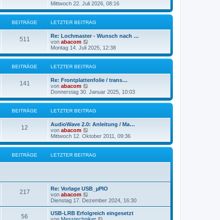
B
e
Mittwoch 22. Juli 2026, 08:16
a
e
u
g
i
e
t
s
BEITRÄGE
LETZTER BEITRAG
r
t
a
e
g
Re: Lochmaster - Wunsch nach …
r
511
N
von
abacom
B
e
Montag 14. Juli 2025, 12:38
e
u
i
e
t
s
BEITRÄGE
LETZTER BEITRAG
r
t
a
e
g
Re: Frontplattenfolie / trans…
r
141
N
von
abacom
B
e
Donnerstag 30. Januar 2025, 10:03
e
u
i
e
t
s
BEITRÄGE
LETZTER BEITRAG
r
t
a
e
g
AudioWave 2.0: Anleitung / Ma…
r
12
N
von
abacom
B
e
Mittwoch 12. Oktober 2011, 09:36
e
u
i
e
t
s
BEITRÄGE
LETZTER BEITRAG
r
t
a
e
g
r
B
e
Re: Vorlage USB_µPIO
i
217
N
von
abacom
t
e
Dienstag 17. Dezember 2024, 16:30
r
u
a
e
g
USB-LRB Erfolgreich eingesetzt
56
s
N
von
Messtechniker