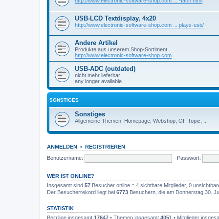
http://www.electronic-software-shop.com ... -fach.html
USB-LCD Textdisplay, 4x20
http://www.electronic-software-shop.com ... plays-usb/
Andere Artikel
Produkte aus unserem Shop-Sortiment
http://www.electronic-software-shop.com
USB-ADC (outdated)
nicht mehr lieferbar
any longer available
SONSTIGES
Sonstiges
Allgemeine Themen, Homepage, Webshop, Off-Topic, ...
ANMELDEN
•
REGISTRIEREN
Benutzername:
Passwort:
WER IST ONLINE?
Insgesamt sind
57
Besucher online :: 4 sichtbare Mitglieder, 0 unsichtba
Der Besucherrekord liegt bei
6773
Besuchern, die am Donnerstag 30. Juli
STATISTIK
Beiträge insgesamt
17647
• Themen insgesamt
4051
• Mitglieder insge