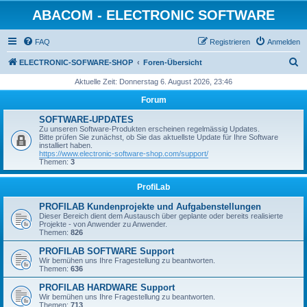
ABACOM - ELECTRONIC SOFTWARE
FAQ
Registrieren
Anmelden
S
ELECTRONIC-SOFWARE-SHOP
Foren-Übersicht
u
Aktuelle Zeit: Donnerstag 6. August 2026, 23:46
c
Forum
h
SOFTWARE-UPDATES
e
Zu unseren Software-Produkten erscheinen regelmässig Updates.
Bitte prüfen Sie zunächst, ob Sie das aktuellste Update für Ihre Software
installiert haben.
https://www.electronic-software-shop.com/support/
Themen:
3
ProfiLab
PROFILAB Kundenprojekte und Aufgabenstellungen
Dieser Bereich dient dem Austausch über geplante oder bereits realisierte
Projekte - von Anwender zu Anwender.
Themen:
826
PROFILAB SOFTWARE Support
Wir bemühen uns Ihre Fragestellung zu beantworten.
Themen:
636
PROFILAB HARDWARE Support
Wir bemühen uns Ihre Fragestellung zu beantworten.
Themen:
713