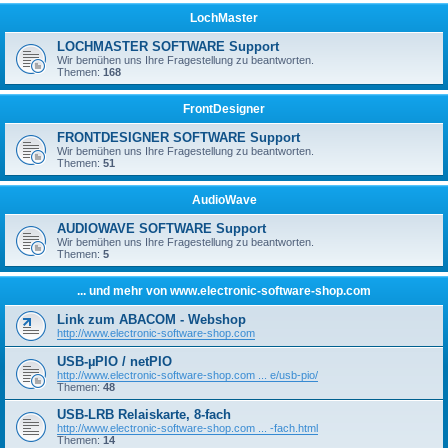
LochMaster
LOCHMASTER SOFTWARE Support
Wir bemühen uns Ihre Fragestellung zu beantworten.
Themen:
168
FrontDesigner
FRONTDESIGNER SOFTWARE Support
Wir bemühen uns Ihre Fragestellung zu beantworten.
Themen:
51
AudioWave
AUDIOWAVE SOFTWARE Support
Wir bemühen uns Ihre Fragestellung zu beantworten.
Themen:
5
... und mehr von www.electronic-software-shop.com
Link zum ABACOM - Webshop
http://www.electronic-software-shop.com
USB-µPIO / netPIO
http://www.electronic-software-shop.com ... e/usb-pio/
Themen:
48
USB-LRB Relaiskarte, 8-fach
http://www.electronic-software-shop.com ... -fach.html
Themen:
14