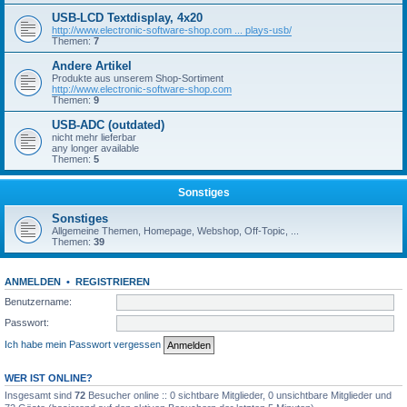
USB-LCD Textdisplay, 4x20
http://www.electronic-software-shop.com ... plays-usb/
Themen:
7
Andere Artikel
Produkte aus unserem Shop-Sortiment
http://www.electronic-software-shop.com
Themen:
9
USB-ADC (outdated)
nicht mehr lieferbar
any longer available
Themen:
5
Sonstiges
Sonstiges
Allgemeine Themen, Homepage, Webshop, Off-Topic, ...
Themen:
39
ANMELDEN
•
REGISTRIEREN
Benutzername:
Passwort:
Ich habe mein Passwort vergessen
WER IST ONLINE?
Insgesamt sind
72
Besucher online :: 0 sichtbare Mitglieder, 0 unsichtbare Mitglieder und