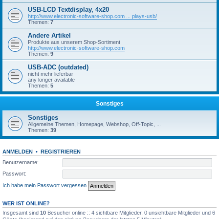
USB-LCD Textdisplay, 4x20
http://www.electronic-software-shop.com ... plays-usb/
Themen:
7
Andere Artikel
Produkte aus unserem Shop-Sortiment
http://www.electronic-software-shop.com
Themen:
9
USB-ADC (outdated)
nicht mehr lieferbar
any longer available
Themen:
5
Sonstiges
Sonstiges
Allgemeine Themen, Homepage, Webshop, Off-Topic, ...
Themen:
39
ANMELDEN
•
REGISTRIEREN
Benutzername:
Passwort:
Ich habe mein Passwort vergessen
WER IST ONLINE?
Insgesamt sind
10
Besucher online :: 4 sichtbare Mitglieder, 0 unsichtbare Mitglieder und 6