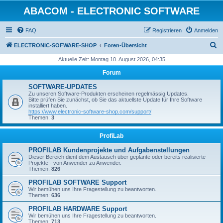
ABACOM - ELECTRONIC SOFTWARE
FAQ
Registrieren
Anmelden
S
ELECTRONIC-SOFWARE-SHOP
Foren-Übersicht
u
Aktuelle Zeit: Montag 10. August 2026, 04:35
c
Forum
h
SOFTWARE-UPDATES
e
Zu unseren Software-Produkten erscheinen regelmässig Updates.
Bitte prüfen Sie zunächst, ob Sie das aktuellste Update für Ihre Software
installiert haben.
https://www.electronic-software-shop.com/support/
Themen:
3
ProfiLab
PROFILAB Kundenprojekte und Aufgabenstellungen
Dieser Bereich dient dem Austausch über geplante oder bereits realisierte
Projekte - von Anwender zu Anwender.
Themen:
826
PROFILAB SOFTWARE Support
Wir bemühen uns Ihre Fragestellung zu beantworten.
Themen:
636
PROFILAB HARDWARE Support
Wir bemühen uns Ihre Fragestellung zu beantworten.
Themen:
713