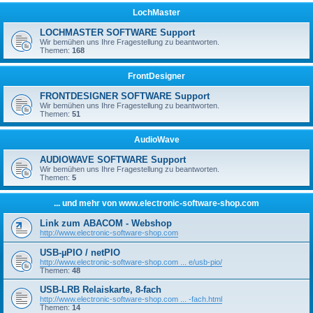
LochMaster
LOCHMASTER SOFTWARE Support
Wir bemühen uns Ihre Fragestellung zu beantworten.
Themen:
168
FrontDesigner
FRONTDESIGNER SOFTWARE Support
Wir bemühen uns Ihre Fragestellung zu beantworten.
Themen:
51
AudioWave
AUDIOWAVE SOFTWARE Support
Wir bemühen uns Ihre Fragestellung zu beantworten.
Themen:
5
... und mehr von www.electronic-software-shop.com
Link zum ABACOM - Webshop
http://www.electronic-software-shop.com
USB-µPIO / netPIO
http://www.electronic-software-shop.com ... e/usb-pio/
Themen:
48
USB-LRB Relaiskarte, 8-fach
http://www.electronic-software-shop.com ... -fach.html
Themen:
14