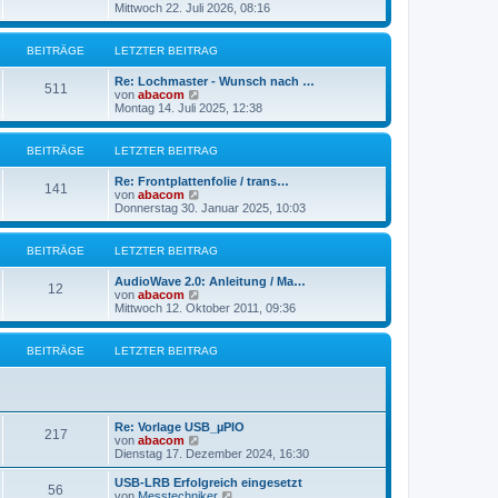
B
e
Mittwoch 22. Juli 2026, 08:16
a
e
u
g
i
e
t
s
BEITRÄGE
LETZTER BEITRAG
r
t
a
e
g
Re: Lochmaster - Wunsch nach …
r
511
N
von
abacom
B
e
Montag 14. Juli 2025, 12:38
e
u
i
e
t
s
BEITRÄGE
LETZTER BEITRAG
r
t
a
e
g
Re: Frontplattenfolie / trans…
r
141
N
von
abacom
B
e
Donnerstag 30. Januar 2025, 10:03
e
u
i
e
t
s
BEITRÄGE
LETZTER BEITRAG
r
t
a
e
g
AudioWave 2.0: Anleitung / Ma…
r
12
N
von
abacom
B
e
Mittwoch 12. Oktober 2011, 09:36
e
u
i
e
t
s
BEITRÄGE
LETZTER BEITRAG
r
t
a
e
g
r
B
e
Re: Vorlage USB_µPIO
i
217
N
von
abacom
t
e
Dienstag 17. Dezember 2024, 16:30
r
u
a
e
g
USB-LRB Erfolgreich eingesetzt
56
s
N
von
Messtechniker