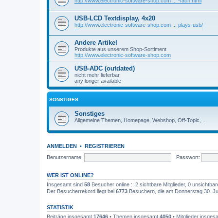
http://www.electronic-software-shop.com ... -fach.html
USB-LCD Textdisplay, 4x20
http://www.electronic-software-shop.com ... plays-usb/
Andere Artikel
Produkte aus unserem Shop-Sortiment
http://www.electronic-software-shop.com
USB-ADC (outdated)
nicht mehr lieferbar
any longer available
SONSTIGES
Sonstiges
Allgemeine Themen, Homepage, Webshop, Off-Topic, ...
ANMELDEN
•
REGISTRIEREN
Benutzername:
Passwort:
WER IST ONLINE?
Insgesamt sind
58
Besucher online :: 2 sichtbare Mitglieder, 0 unsichtba
Der Besucherrekord liegt bei
6773
Besuchern, die am Donnerstag 30. Juli
STATISTIK
Beiträge insgesamt
17646
• Themen insgesamt
4050
• Mitglieder insge