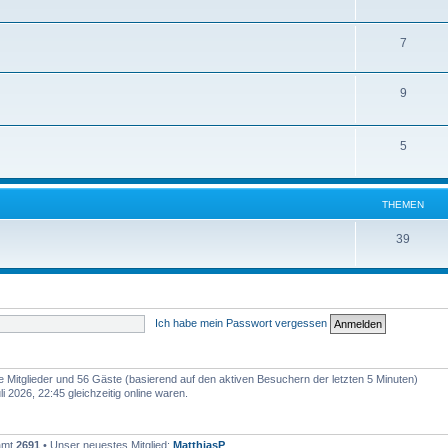
7
9
5
THEMEN
39
Ich habe mein Passwort vergessen
re Mitglieder und 56 Gäste (basierend auf den aktiven Besuchern der letzten 5 Minuten)
 2026, 22:45 gleichzeitig online waren.
samt
2691
• Unser neuestes Mitglied:
MatthiasP