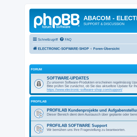
ABACOM - ELEC
SUPPORT & DISCUSSION
Schnellzugriff
FAQ
ELECTRONIC-SOFWARE-SHOP
Foren-Übersicht
FORUM
SOFTWARE-UPDATES
Zu unseren Software-Produkten erscheinen regelmässig Up
Bitte prüfen Sie zunächst, ob Sie das aktuellste Update für Ihr
https://www.electronic-software-shop.com/support/
PROFILAB
PROFILAB Kundenprojekte und Aufgabenstell
Dieser Bereich dient dem Austausch über geplante oder berei
PROFILAB SOFTWARE Support
Wir bemühen uns Ihre Fragestellung zu beantworten.