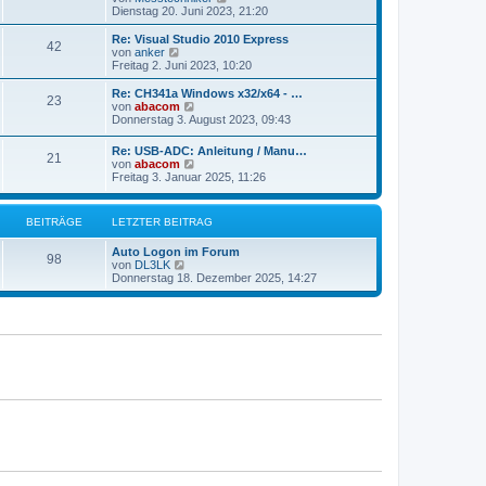
t
e
Dienstag 20. Juni 2023, 21:20
e
u
r
e
Re: Visual Studio 2010 Express
42
B
s
N
von
anker
e
t
e
Freitag 2. Juni 2023, 10:20
i
e
u
t
r
e
Re: CH341a Windows x32/x64 - …
r
23
B
s
N
von
abacom
a
e
t
e
Donnerstag 3. August 2023, 09:43
g
i
e
u
t
r
e
Re: USB-ADC: Anleitung / Manu…
r
B
21
s
N
von
abacom
a
e
t
e
Freitag 3. Januar 2025, 11:26
g
i
e
u
t
r
e
r
B
s
a
BEITRÄGE
LETZTER BEITRAG
e
t
g
i
e
t
Auto Logon im Forum
r
98
r
N
von
DL3LK
B
a
e
Donnerstag 18. Dezember 2025, 14:27
e
g
u
i
e
t
s
r
t
a
e
g
r
B
e
i
t
r
a
g