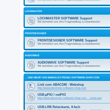
LOCHMASTER
LOCHMASTER SOFTWARE Support
Wir bemühen uns Ihre Fragestellung zu beantworten.
FRONTDESIGNER
FRONTDESIGNER SOFTWARE Support
Wir bemühen uns Ihre Fragestellung zu beantworten.
AUDIOWAVE
AUDIOWAVE SOFTWARE Support
Wir bemühen uns Ihre Fragestellung zu beantworten.
... UND MEHR VON WWW.ELECTRONIC-SOFTWARE-SHOP.COM
Link zum ABACOM - Webshop
http://www.electronic-software-shop.com
USB-µPIO / netPIO
http://www.electronic-software-shop.com ... e/usb-pio/
USB-LRB Relaiskarte, 8-fach