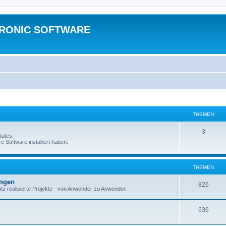
TRONIC SOFTWARE
THEMEN
3
dates.
e Software installiert haben.
THEMEN
ungen
826
ts realisierte Projekte - von Anwender zu Anwender.
636