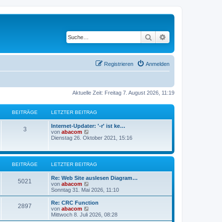
Suche
Erweiterte Suche
Registrieren
Anmelden
Aktuelle Zeit: Freitag 7. August 2026, 11:19
BEITRÄGE
LETZTER BEITRAG
Internet-Updater: '-r' ist ke…
3
N
von
abacom
e
Dienstag 26. Oktober 2021, 15:16
u
e
s
t
BEITRÄGE
LETZTER BEITRAG
e
r
Re: Web Site auslesen Diagram…
B
5021
N
von
abacom
e
e
Sonntag 31. Mai 2026, 11:10
i
u
t
e
Re: CRC Function
r
2897
s
N
von
abacom
a
t
e
Mittwoch 8. Juli 2026, 08:28
g
e
u