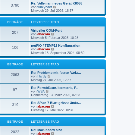
r
e
Re: Velleman neues Gerät K8055
3790
B
s
N
von
funkybaer
e
t
e
Mittwoch 29. Juli 2026, 18:57
i
e
u
t
r
e
r
B
s
BEITRÄGE
LETZTER BEITRAG
a
e
t
g
i
e
Virtueller COM-Port
t
r
207
N
von
abacom
r
B
e
Mittwoch 5. Februar 2025, 10:28
a
e
u
g
i
e
netPIO / TEMP12 Konfiguration
t
106
s
N
von
abacom
r
t
e
Mittwoch 18. September 2024, 08:50
a
e
u
g
r
e
B
s
BEITRÄGE
LETZTER BEITRAG
e
t
i
e
Re: Probleme mit festen Varia…
t
r
2063
N
von
Hardy
r
B
e
Montag 27. Juli 2026, 12:37
a
e
u
g
i
e
Re: Formblätter, Isometrie, P…
t
97
s
N
von
WSA
r
t
e
Donnerstag 13. März 2025, 02:58
a
e
u
g
r
e
Re: SPlan 7 Blatt grösse ände…
319
B
s
N
von
abacom
e
t
e
Dienstag 17. Mai 2022, 10:31
i
e
u
t
r
e
r
B
s
BEITRÄGE
LETZTER BEITRAG
a
e
t
g
i
e
Re: Max. board size
t
r
2022
N
von
abacom
r