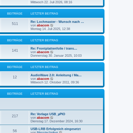
B
e
Mittwoch 22. Juli 2026, 08:16
a
e
u
g
i
e
t
s
BEITRÄGE
LETZTER BEITRAG
r
t
a
e
g
Re: Lochmaster - Wunsch nach …
r
511
N
von
abacom
B
e
Montag 14. Juli 2025, 12:38
e
u
i
e
t
s
BEITRÄGE
LETZTER BEITRAG
r
t
a
e
g
Re: Frontplattenfolie / trans…
r
141
N
von
abacom
B
e
Donnerstag 30. Januar 2025, 10:03
e
u
i
e
t
s
BEITRÄGE
LETZTER BEITRAG
r
t
a
e
g
AudioWave 2.0: Anleitung / Ma…
r
12
N
von
abacom
B
e
Mittwoch 12. Oktober 2011, 09:36
e
u
i
e
t
s
BEITRÄGE
LETZTER BEITRAG
r
t
a
e
g
r
B
e
Re: Vorlage USB_µPIO
i
217
N
von
abacom
t
e
Dienstag 17. Dezember 2024, 16:30
r
u
a
e
g
USB-LRB Erfolgreich eingesetzt
56
s
N
von
Messtechniker