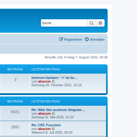
Suche
Erweiterte Suche
Registrieren
Anmelden
Aktuelle Zeit: Freitag 7. August 2026, 09:06
BEITRÄGE
LETZTER BEITRAG
Internet-Updater: '-r' ist ke…
3
N
von
abacom
e
Dienstag 26. Oktober 2021, 15:16
u
e
s
t
BEITRÄGE
LETZTER BEITRAG
e
r
Re: Web Site auslesen Diagram…
B
5021
N
von
abacom
e
e
Sonntag 31. Mai 2026, 11:10
i
u
t
e
Re: CRC Function
r
2897
s
N
von
abacom
a
t
e
Mittwoch 8. Juli 2026, 08:28
g
e
u