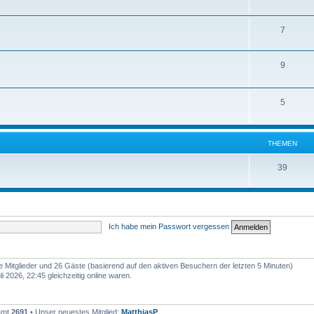
7
9
5
THEMEN
39
Ich habe mein Passwort vergessen
re Mitglieder und 26 Gäste (basierend auf den aktiven Besuchern der letzten 5 Minuten)
 2026, 22:45 gleichzeitig online waren.
samt
2691
• Unser neuestes Mitglied:
MatthiasP