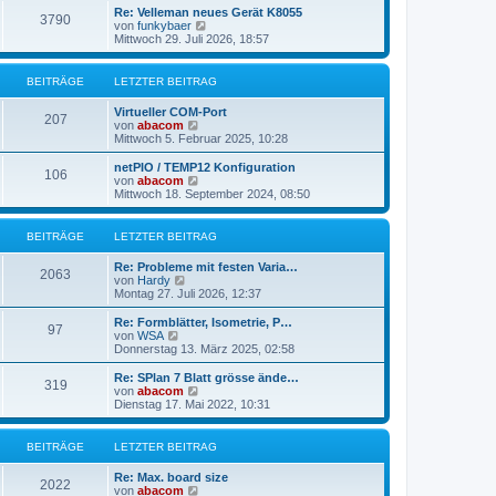
r
e
Re: Velleman neues Gerät K8055
3790
B
s
N
von
funkybaer
e
t
e
Mittwoch 29. Juli 2026, 18:57
i
e
u
t
r
e
r
B
s
BEITRÄGE
LETZTER BEITRAG
a
e
t
g
i
e
Virtueller COM-Port
t
r
207
N
von
abacom
r
B
e
Mittwoch 5. Februar 2025, 10:28
a
e
u
g
i
e
netPIO / TEMP12 Konfiguration
t
106
s
N
von
abacom
r
t
e
Mittwoch 18. September 2024, 08:50
a
e
u
g
r
e
B
s
BEITRÄGE
LETZTER BEITRAG
e
t
i
e
Re: Probleme mit festen Varia…
t
r
2063
N
von
Hardy
r
B
e
Montag 27. Juli 2026, 12:37
a
e
u
g
i
e
Re: Formblätter, Isometrie, P…
t
97
s
N
von
WSA
r
t
e
Donnerstag 13. März 2025, 02:58
a
e
u
g
r
e
Re: SPlan 7 Blatt grösse ände…
319
B
s
N
von
abacom
e
t
e
Dienstag 17. Mai 2022, 10:31
i
e
u
t
r
e
r
B
s
BEITRÄGE
LETZTER BEITRAG
a
e
t
g
i
e
Re: Max. board size
t
r
2022
N
von
abacom
r