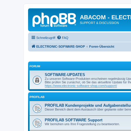
ABACOM - ELEC
SUPPORT & DISCUSSION
Schnellzugriff
FAQ
ELECTRONIC-SOFWARE-SHOP
Foren-Übersicht
FORUM
SOFTWARE-UPDATES
Zu unseren Software-Produkten erscheinen regelmässig Up
Bitte prüfen Sie zunächst, ob Sie das aktuellste Update für Ihr
https://www.electronic-software-shop.com/support/
PROFILAB
PROFILAB Kundenprojekte und Aufgabenstell
Dieser Bereich dient dem Austausch über geplante oder berei
PROFILAB SOFTWARE Support
Wir bemühen uns Ihre Fragestellung zu beantworten.