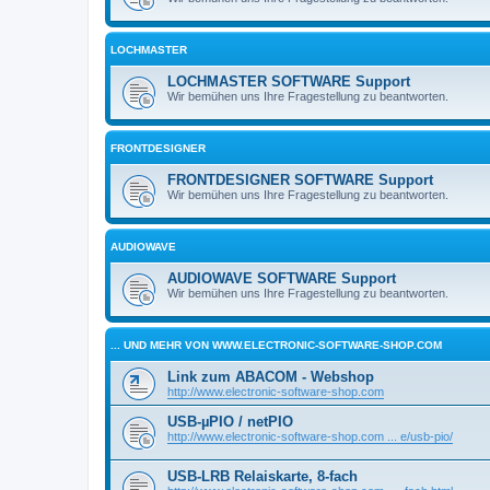
LOCHMASTER
LOCHMASTER SOFTWARE Support
Wir bemühen uns Ihre Fragestellung zu beantworten.
FRONTDESIGNER
FRONTDESIGNER SOFTWARE Support
Wir bemühen uns Ihre Fragestellung zu beantworten.
AUDIOWAVE
AUDIOWAVE SOFTWARE Support
Wir bemühen uns Ihre Fragestellung zu beantworten.
... UND MEHR VON WWW.ELECTRONIC-SOFTWARE-SHOP.COM
Link zum ABACOM - Webshop
http://www.electronic-software-shop.com
USB-µPIO / netPIO
http://www.electronic-software-shop.com ... e/usb-pio/
USB-LRB Relaiskarte, 8-fach