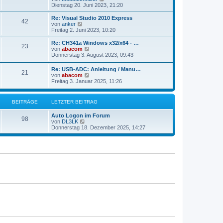
t
e
Dienstag 20. Juni 2023, 21:20
e
u
r
e
Re: Visual Studio 2010 Express
42
B
s
N
von
anker
e
t
e
Freitag 2. Juni 2023, 10:20
i
e
u
t
r
e
Re: CH341a Windows x32/x64 - …
r
23
B
s
N
von
abacom
a
e
t
e
Donnerstag 3. August 2023, 09:43
g
i
e
u
t
r
e
Re: USB-ADC: Anleitung / Manu…
r
B
21
s
N
von
abacom
a
e
t
e
Freitag 3. Januar 2025, 11:26
g
i
e
u
t
r
e
r
B
s
a
BEITRÄGE
LETZTER BEITRAG
e
t
g
i
e
t
Auto Logon im Forum
r
98
r
N
von
DL3LK
B
a
e
Donnerstag 18. Dezember 2025, 14:27
e
g
u
i
e
t
s
r
t
a
e
g
r
B
e
i
t
r
a
g