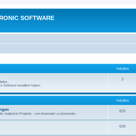
TRONIC SOFTWARE
THEMEN
3
dates.
e Software installiert haben.
THEMEN
ungen
826
ts realisierte Projekte - von Anwender zu Anwender.
636