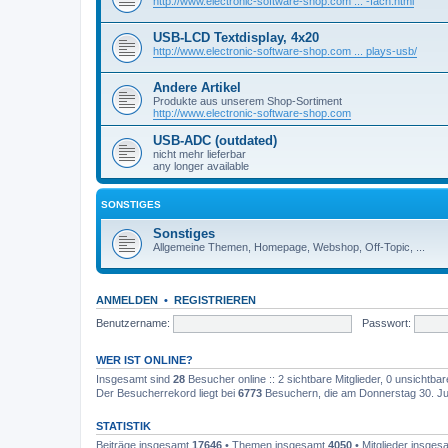
http://www.electronic-software-shop.com ... -fach.html
USB-LCD Textdisplay, 4x20
http://www.electronic-software-shop.com ... plays-usb/
Andere Artikel
Produkte aus unserem Shop-Sortiment
http://www.electronic-software-shop.com
USB-ADC (outdated)
nicht mehr lieferbar
any longer available
SONSTIGES
Sonstiges
Allgemeine Themen, Homepage, Webshop, Off-Topic, ...
ANMELDEN
•
REGISTRIEREN
Benutzername:
Passwort:
WER IST ONLINE?
Insgesamt sind
28
Besucher online :: 2 sichtbare Mitglieder, 0 unsichtba
Der Besucherrekord liegt bei
6773
Besuchern, die am Donnerstag 30. Juli
STATISTIK
Beiträge insgesamt
17646
• Themen insgesamt
4050
• Mitglieder insge