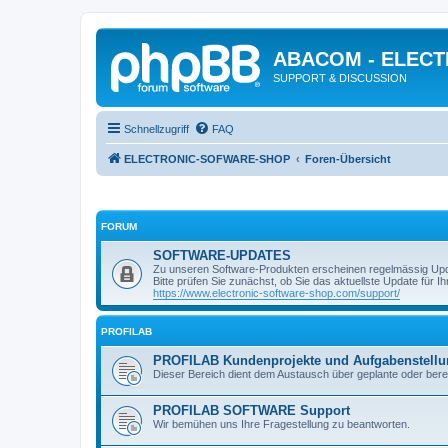
ABACOM - ELEC
SUPPORT & DISCUSSION
Schnellzugriff
FAQ
ELECTRONIC-SOFWARE-SHOP
Foren-Übersicht
FORUM
SOFTWARE-UPDATES
Zu unseren Software-Produkten erscheinen regelmässig Up
Bitte prüfen Sie zunächst, ob Sie das aktuellste Update für Ihr
https://www.electronic-software-shop.com/support/
PROFILAB
PROFILAB Kundenprojekte und Aufgabenstell
Dieser Bereich dient dem Austausch über geplante oder berei
PROFILAB SOFTWARE Support
Wir bemühen uns Ihre Fragestellung zu beantworten.