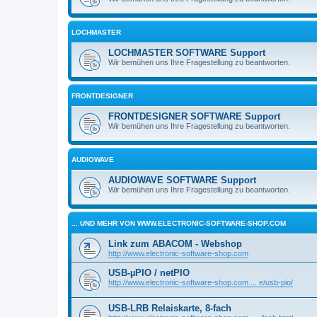
LOCHMASTER
LOCHMASTER SOFTWARE Support
Wir bemühen uns Ihre Fragestellung zu beantworten.
FRONTDESIGNER
FRONTDESIGNER SOFTWARE Support
Wir bemühen uns Ihre Fragestellung zu beantworten.
AUDIOWAVE
AUDIOWAVE SOFTWARE Support
Wir bemühen uns Ihre Fragestellung zu beantworten.
... UND MEHR VON WWW.ELECTRONIC-SOFTWARE-SHOP.COM
Link zum ABACOM - Webshop
http://www.electronic-software-shop.com
USB-µPIO / netPIO
http://www.electronic-software-shop.com ... e/usb-pio/
USB-LRB Relaiskarte, 8-fach