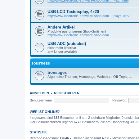
http://www.electronic-software-shop.com ... -fach.html
USB-LCD Textdisplay, 4x20
http://www.electronic-software-shop.com ... plays-usb/
Andere Artikel
Produkte aus unserem Shop-Sortiment
http://www.electronic-software-shop.com
USB-ADC (outdated)
nicht mehr lieferbar
any longer available
SONSTIGES
Sonstiges
Allgemeine Themen, Homepage, Webshop, Off-Topic, ...
ANMELDEN
•
REGISTRIEREN
Benutzername:
Passwort:
WER IST ONLINE?
Insgesamt sind
338
Besucher online :: 2 sichtbare Mitglieder, 0 unsicht
Der Besucherrekord liegt bei
6773
Besuchern, die am Donnerstag 30. Juli
STATISTIK
Beiträge insgesamt
17646
• Themen insgesamt
4050
• Mitglieder insge