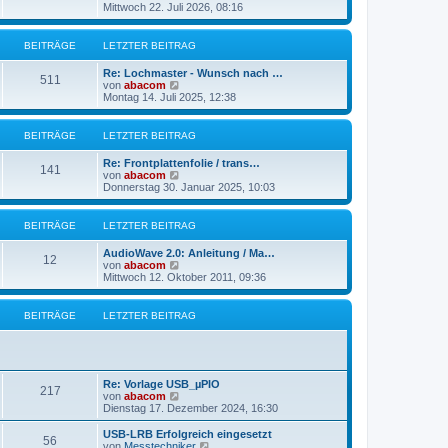
B
e
Mittwoch 22. Juli 2026, 08:16
a
e
u
g
i
e
t
s
BEITRÄGE
LETZTER BEITRAG
r
t
a
e
g
Re: Lochmaster - Wunsch nach …
r
511
N
von
abacom
B
e
Montag 14. Juli 2025, 12:38
e
u
i
e
t
s
BEITRÄGE
LETZTER BEITRAG
r
t
a
e
g
Re: Frontplattenfolie / trans…
r
141
N
von
abacom
B
e
Donnerstag 30. Januar 2025, 10:03
e
u
i
e
t
s
BEITRÄGE
LETZTER BEITRAG
r
t
a
e
g
AudioWave 2.0: Anleitung / Ma…
r
12
N
von
abacom
B
e
Mittwoch 12. Oktober 2011, 09:36
e
u
i
e
t
s
BEITRÄGE
LETZTER BEITRAG
r
t
a
e
g
r
B
e
Re: Vorlage USB_µPIO
i
217
N
von
abacom
t
e
Dienstag 17. Dezember 2024, 16:30
r
u
a
e
g
USB-LRB Erfolgreich eingesetzt
56
s
N
von
Messtechniker