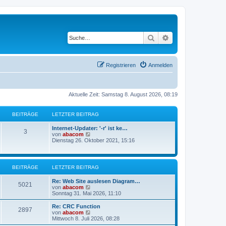
Suche
Erweiterte Suche
Registrieren
Anmelden
Aktuelle Zeit: Samstag 8. August 2026, 08:19
BEITRÄGE
LETZTER BEITRAG
Internet-Updater: '-r' ist ke…
3
N
von
abacom
e
Dienstag 26. Oktober 2021, 15:16
u
e
s
t
BEITRÄGE
LETZTER BEITRAG
e
r
Re: Web Site auslesen Diagram…
B
5021
N
von
abacom
e
e
Sonntag 31. Mai 2026, 11:10
i
u
t
e
Re: CRC Function
r
2897
s
N
von
abacom
a
t
e
Mittwoch 8. Juli 2026, 08:28
g
e
u