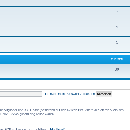
7
9
5
THEMEN
39
Ich habe mein Passwort vergessen
bare Mitglieder und 336 Gäste (basierend auf den aktiven Besuchern der letzten 5 Minuten)
 2026, 22:45 gleichzeitig online waren.
samt
2691
• Unser neuestes Mitglied:
MatthiasP