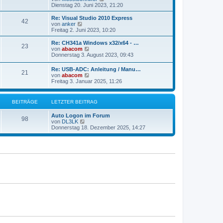
t
e
Dienstag 20. Juni 2023, 21:20
e
u
r
e
Re: Visual Studio 2010 Express
42
B
s
N
von
anker
e
t
e
Freitag 2. Juni 2023, 10:20
i
e
u
t
r
e
Re: CH341a Windows x32/x64 - …
r
23
B
s
N
von
abacom
a
e
t
e
Donnerstag 3. August 2023, 09:43
g
i
e
u
t
r
e
Re: USB-ADC: Anleitung / Manu…
r
B
21
s
N
von
abacom
a
e
t
e
Freitag 3. Januar 2025, 11:26
g
i
e
u
t
r
e
r
B
s
a
BEITRÄGE
LETZTER BEITRAG
e
t
g
i
e
t
Auto Logon im Forum
r
98
r
N
von
DL3LK
B
a
e
Donnerstag 18. Dezember 2025, 14:27
e
g
u
i
e
t
s
r
t
a
e
g
r
B
e
i
t
r
a
g