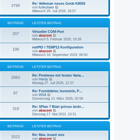
r
e
Re: Velleman neues Gerät K8055
3790
B
s
N
von
funkybaer
e
t
e
Mittwoch 29. Juli 2026, 18:57
i
e
u
t
r
e
r
B
s
BEITRÄGE
LETZTER BEITRAG
a
e
t
g
i
e
Virtueller COM-Port
t
r
207
N
von
abacom
r
B
e
Mittwoch 5. Februar 2025, 10:28
a
e
u
g
i
e
netPIO / TEMP12 Konfiguration
t
106
s
N
von
abacom
r
t
e
Mittwoch 18. September 2024, 08:50
a
e
u
g
r
e
B
s
BEITRÄGE
LETZTER BEITRAG
e
t
i
e
Re: Probleme mit festen Varia…
t
r
2063
N
von
Hardy
r
B
e
Montag 27. Juli 2026, 12:37
a
e
u
g
i
e
Re: Formblätter, Isometrie, P…
t
97
s
N
von
WSA
r
t
e
Donnerstag 13. März 2025, 02:58
a
e
u
g
r
e
Re: SPlan 7 Blatt grösse ände…
319
B
s
N
von
abacom
e
t
e
Dienstag 17. Mai 2022, 10:31
i
e
u
t
r
e
r
B
s
BEITRÄGE
LETZTER BEITRAG
a
e
t
g
i
e
Re: Max. board size
t
r
2022
N
von
abacom
r