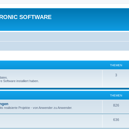
TRONIC SOFTWARE
THEMEN
3
dates.
e Software installiert haben.
THEMEN
ungen
826
ts realisierte Projekte - von Anwender zu Anwender.
636