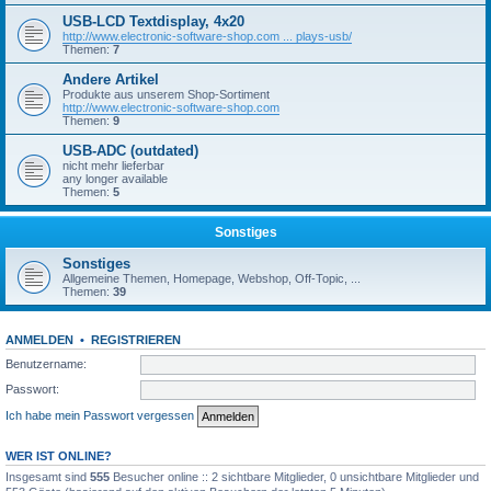
USB-LCD Textdisplay, 4x20
http://www.electronic-software-shop.com ... plays-usb/
Themen:
7
Andere Artikel
Produkte aus unserem Shop-Sortiment
http://www.electronic-software-shop.com
Themen:
9
USB-ADC (outdated)
nicht mehr lieferbar
any longer available
Themen:
5
Sonstiges
Sonstiges
Allgemeine Themen, Homepage, Webshop, Off-Topic, ...
Themen:
39
ANMELDEN
•
REGISTRIEREN
Benutzername:
Passwort:
Ich habe mein Passwort vergessen
WER IST ONLINE?
Insgesamt sind
555
Besucher online :: 2 sichtbare Mitglieder, 0 unsichtbare Mitglieder und