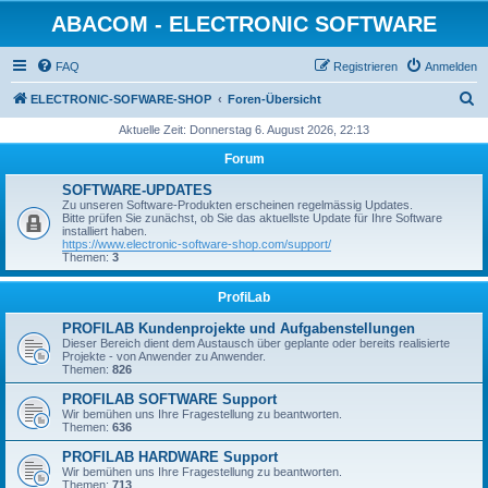
ABACOM - ELECTRONIC SOFTWARE
FAQ
Registrieren
Anmelden
S
ELECTRONIC-SOFWARE-SHOP
Foren-Übersicht
u
Aktuelle Zeit: Donnerstag 6. August 2026, 22:13
c
Forum
h
SOFTWARE-UPDATES
e
Zu unseren Software-Produkten erscheinen regelmässig Updates.
Bitte prüfen Sie zunächst, ob Sie das aktuellste Update für Ihre Software
installiert haben.
https://www.electronic-software-shop.com/support/
Themen:
3
ProfiLab
PROFILAB Kundenprojekte und Aufgabenstellungen
Dieser Bereich dient dem Austausch über geplante oder bereits realisierte
Projekte - von Anwender zu Anwender.
Themen:
826
PROFILAB SOFTWARE Support
Wir bemühen uns Ihre Fragestellung zu beantworten.
Themen:
636
PROFILAB HARDWARE Support
Wir bemühen uns Ihre Fragestellung zu beantworten.
Themen:
713