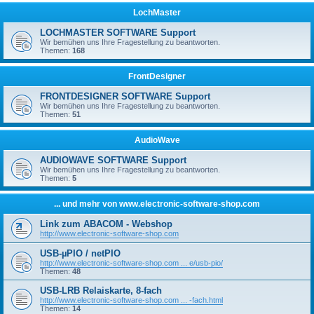
LochMaster
LOCHMASTER SOFTWARE Support
Wir bemühen uns Ihre Fragestellung zu beantworten.
Themen:
168
FrontDesigner
FRONTDESIGNER SOFTWARE Support
Wir bemühen uns Ihre Fragestellung zu beantworten.
Themen:
51
AudioWave
AUDIOWAVE SOFTWARE Support
Wir bemühen uns Ihre Fragestellung zu beantworten.
Themen:
5
... und mehr von www.electronic-software-shop.com
Link zum ABACOM - Webshop
http://www.electronic-software-shop.com
USB-µPIO / netPIO
http://www.electronic-software-shop.com ... e/usb-pio/
Themen:
48
USB-LRB Relaiskarte, 8-fach
http://www.electronic-software-shop.com ... -fach.html
Themen:
14