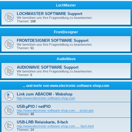
LochMaster
LOCHMASTER SOFTWARE Support
Wir bemühen uns Ihre Fragestellung zu beantworten.
Themen:
168
FrontDesigner
FRONTDESIGNER SOFTWARE Support
Wir bemühen uns Ihre Fragestellung zu beantworten.
Themen:
51
AudioWave
AUDIOWAVE SOFTWARE Support
Wir bemühen uns Ihre Fragestellung zu beantworten.
Themen:
5
... und mehr von www.electronic-software-shop.com
Link zum ABACOM - Webshop
http://www.electronic-software-shop.com
USB-µPIO / netPIO
http://www.electronic-software-shop.com ... e/usb-pio/
Themen:
48
USB-LRB Relaiskarte, 8-fach
http://www.electronic-software-shop.com ... -fach.html
Themen:
14