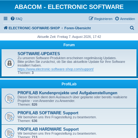
ABACOM - ELECTRONIC SOFTWARE
FAQ
Registrieren
Anmelden
S
ELECTRONIC-SOFWARE-SHOP
Foren-Übersicht
u
Aktuelle Zeit: Freitag 7. August 2026, 17:42
c
Forum
h
SOFTWARE-UPDATES
e
Zu unseren Software-Produkten erscheinen regelmässig Updates.
Bitte prüfen Sie zunächst, ob Sie das aktuellste Update für Ihre Software
installiert haben.
https://www.electronic-software-shop.com/support/
Themen:
3
ProfiLab
PROFILAB Kundenprojekte und Aufgabenstellungen
Dieser Bereich dient dem Austausch über geplante oder bereits realisierte
Projekte - von Anwender zu Anwender.
Themen:
826
PROFILAB SOFTWARE Support
Wir bemühen uns Ihre Fragestellung zu beantworten.
Themen:
636
PROFILAB HARDWARE Support
Wir bemühen uns Ihre Fragestellung zu beantworten.
Themen:
713