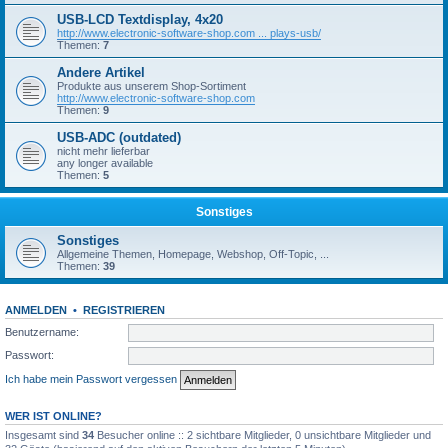
USB-LCD Textdisplay, 4x20
http://www.electronic-software-shop.com ... plays-usb/
Themen:
7
Andere Artikel
Produkte aus unserem Shop-Sortiment
http://www.electronic-software-shop.com
Themen:
9
USB-ADC (outdated)
nicht mehr lieferbar
any longer available
Themen:
5
Sonstiges
Sonstiges
Allgemeine Themen, Homepage, Webshop, Off-Topic, ...
Themen:
39
ANMELDEN
•
REGISTRIEREN
Benutzername:
Passwort:
Ich habe mein Passwort vergessen
WER IST ONLINE?
Insgesamt sind
34
Besucher online :: 2 sichtbare Mitglieder, 0 unsichtbare Mitglieder und