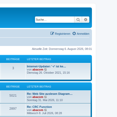
Suche
Erweiterte Suche
Registrieren
Anmelden
Aktuelle Zeit: Donnerstag 6. August 2026, 08:01
BEITRÄGE
LETZTER BEITRAG
Internet-Updater: '-r' ist ke…
3
N
von
abacom
e
Dienstag 26. Oktober 2021, 15:16
u
e
s
t
BEITRÄGE
LETZTER BEITRAG
e
r
Re: Web Site auslesen Diagram…
B
5021
N
von
abacom
e
e
Sonntag 31. Mai 2026, 11:10
i
u
t
e
Re: CRC Function
r
2897
s
N
von
abacom
a
t
e
Mittwoch 8. Juli 2026, 08:28
g
e
u