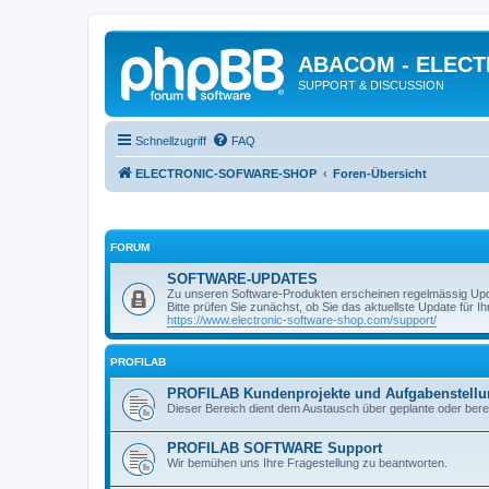
ABACOM - ELEC
SUPPORT & DISCUSSION
Schnellzugriff
FAQ
ELECTRONIC-SOFWARE-SHOP
Foren-Übersicht
FORUM
SOFTWARE-UPDATES
Zu unseren Software-Produkten erscheinen regelmässig Up
Bitte prüfen Sie zunächst, ob Sie das aktuellste Update für Ihr
https://www.electronic-software-shop.com/support/
PROFILAB
PROFILAB Kundenprojekte und Aufgabenstell
Dieser Bereich dient dem Austausch über geplante oder berei
PROFILAB SOFTWARE Support
Wir bemühen uns Ihre Fragestellung zu beantworten.