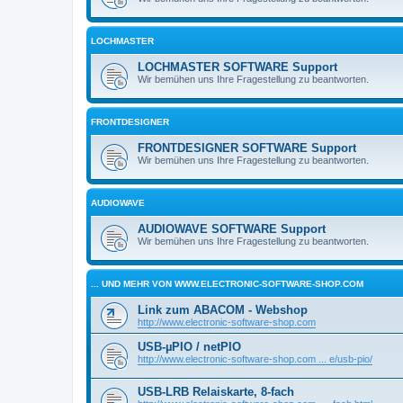
LOCHMASTER
LOCHMASTER SOFTWARE Support
Wir bemühen uns Ihre Fragestellung zu beantworten.
FRONTDESIGNER
FRONTDESIGNER SOFTWARE Support
Wir bemühen uns Ihre Fragestellung zu beantworten.
AUDIOWAVE
AUDIOWAVE SOFTWARE Support
Wir bemühen uns Ihre Fragestellung zu beantworten.
... UND MEHR VON WWW.ELECTRONIC-SOFTWARE-SHOP.COM
Link zum ABACOM - Webshop
http://www.electronic-software-shop.com
USB-µPIO / netPIO
http://www.electronic-software-shop.com ... e/usb-pio/
USB-LRB Relaiskarte, 8-fach