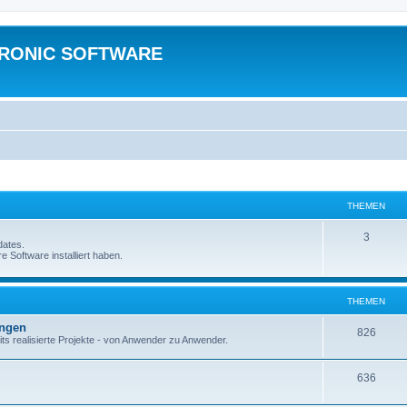
TRONIC SOFTWARE
THEMEN
3
dates.
e Software installiert haben.
THEMEN
ungen
826
ts realisierte Projekte - von Anwender zu Anwender.
636