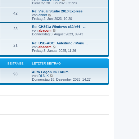
t
e
Dienstag 20. Juni 2023, 21:20
e
u
r
e
Re: Visual Studio 2010 Express
42
B
s
N
von
anker
e
t
e
Freitag 2. Juni 2023, 10:20
i
e
u
t
r
e
Re: CH341a Windows x32/x64 - …
r
23
B
s
N
von
abacom
a
e
t
e
Donnerstag 3. August 2023, 09:43
g
i
e
u
t
r
e
Re: USB-ADC: Anleitung / Manu…
r
B
21
s
N
von
abacom
a
e
t
e
Freitag 3. Januar 2025, 11:26
g
i
e
u
t
r
e
r
B
s
a
BEITRÄGE
LETZTER BEITRAG
e
t
g
i
e
t
Auto Logon im Forum
r
98
r
N
von
DL3LK
B
a
e
Donnerstag 18. Dezember 2025, 14:27
e
g
u
i
e
t
s
r
t
a
e
g
r
B
e
i
t
r
a
g