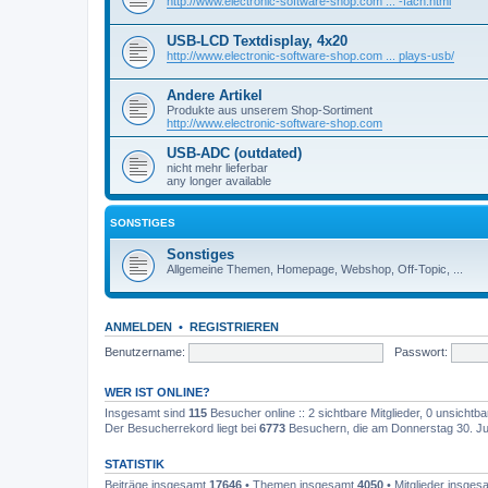
http://www.electronic-software-shop.com ... -fach.html
USB-LCD Textdisplay, 4x20
http://www.electronic-software-shop.com ... plays-usb/
Andere Artikel
Produkte aus unserem Shop-Sortiment
http://www.electronic-software-shop.com
USB-ADC (outdated)
nicht mehr lieferbar
any longer available
SONSTIGES
Sonstiges
Allgemeine Themen, Homepage, Webshop, Off-Topic, ...
ANMELDEN
•
REGISTRIEREN
Benutzername:
Passwort:
WER IST ONLINE?
Insgesamt sind
115
Besucher online :: 2 sichtbare Mitglieder, 0 unsichtb
Der Besucherrekord liegt bei
6773
Besuchern, die am Donnerstag 30. Juli
STATISTIK
Beiträge insgesamt
17646
• Themen insgesamt
4050
• Mitglieder insge