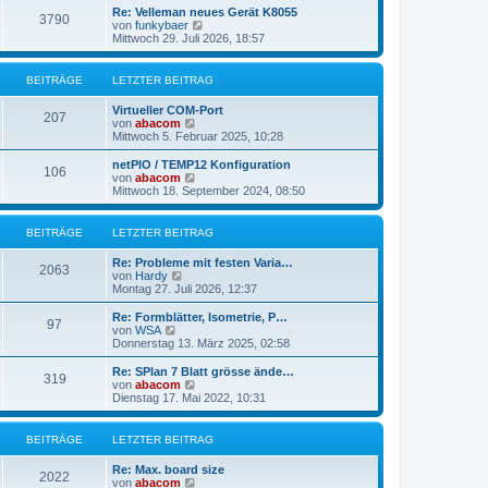
r
e
Re: Velleman neues Gerät K8055
3790
B
s
N
von
funkybaer
e
t
e
Mittwoch 29. Juli 2026, 18:57
i
e
u
t
r
e
r
B
s
BEITRÄGE
LETZTER BEITRAG
a
e
t
g
i
e
Virtueller COM-Port
t
r
207
N
von
abacom
r
B
e
Mittwoch 5. Februar 2025, 10:28
a
e
u
g
i
e
netPIO / TEMP12 Konfiguration
t
106
s
N
von
abacom
r
t
e
Mittwoch 18. September 2024, 08:50
a
e
u
g
r
e
B
s
BEITRÄGE
LETZTER BEITRAG
e
t
i
e
Re: Probleme mit festen Varia…
t
r
2063
N
von
Hardy
r
B
e
Montag 27. Juli 2026, 12:37
a
e
u
g
i
e
Re: Formblätter, Isometrie, P…
t
97
s
N
von
WSA
r
t
e
Donnerstag 13. März 2025, 02:58
a
e
u
g
r
e
Re: SPlan 7 Blatt grösse ände…
319
B
s
N
von
abacom
e
t
e
Dienstag 17. Mai 2022, 10:31
i
e
u
t
r
e
r
B
s
BEITRÄGE
LETZTER BEITRAG
a
e
t
g
i
e
Re: Max. board size
t
r
2022
N
von
abacom
r