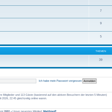
7
9
5
THEMEN
39
Ich habe mein Passwort vergessen
are Mitglieder und 113 Gäste (basierend auf den aktiven Besuchern der letzten 5 Minuten)
 2026, 22:45 gleichzeitig online waren.
samt
2691
• Unser neuestes Mitglied:
MatthiasP