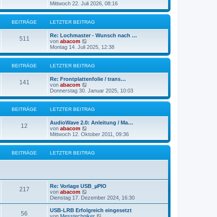
B
e
Mittwoch 22. Juli 2026, 08:16
a
e
u
g
i
e
t
s
BEITRÄGE
LETZTER BEITRAG
r
t
a
e
g
Re: Lochmaster - Wunsch nach …
r
511
N
von
abacom
B
e
Montag 14. Juli 2025, 12:38
e
u
i
e
t
s
BEITRÄGE
LETZTER BEITRAG
r
t
a
e
g
Re: Frontplattenfolie / trans…
r
141
N
von
abacom
B
e
Donnerstag 30. Januar 2025, 10:03
e
u
i
e
t
s
BEITRÄGE
LETZTER BEITRAG
r
t
a
e
g
AudioWave 2.0: Anleitung / Ma…
r
12
N
von
abacom
B
e
Mittwoch 12. Oktober 2011, 09:36
e
u
i
e
t
s
BEITRÄGE
LETZTER BEITRAG
r
t
a
e
g
r
B
e
Re: Vorlage USB_µPIO
i
217
N
von
abacom
t
e
Dienstag 17. Dezember 2024, 16:30
r
u
a
e
g
USB-LRB Erfolgreich eingesetzt
56
s
N
von
Messtechniker