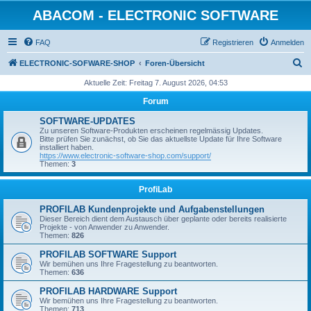
ABACOM - ELECTRONIC SOFTWARE
FAQ
Registrieren
Anmelden
S
ELECTRONIC-SOFWARE-SHOP
Foren-Übersicht
u
Aktuelle Zeit: Freitag 7. August 2026, 04:53
c
Forum
h
SOFTWARE-UPDATES
e
Zu unseren Software-Produkten erscheinen regelmässig Updates.
Bitte prüfen Sie zunächst, ob Sie das aktuellste Update für Ihre Software
installiert haben.
https://www.electronic-software-shop.com/support/
Themen:
3
ProfiLab
PROFILAB Kundenprojekte und Aufgabenstellungen
Dieser Bereich dient dem Austausch über geplante oder bereits realisierte
Projekte - von Anwender zu Anwender.
Themen:
826
PROFILAB SOFTWARE Support
Wir bemühen uns Ihre Fragestellung zu beantworten.
Themen:
636
PROFILAB HARDWARE Support
Wir bemühen uns Ihre Fragestellung zu beantworten.
Themen:
713