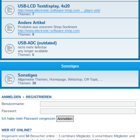
USB-LCD Textdisplay, 4x20
http://www.electronic-software-shop.com ... plays-usb/
Themen:
7
Andere Artikel
Produkte aus unserem Shop-Sortiment
http://www.electronic-software-shop.com
Themen:
9
USB-ADC (outdated)
nicht mehr lieferbar
any longer available
Themen:
5
Sonstiges
Sonstiges
Allgemeine Themen, Homepage, Webshop, Off-Topic, ...
Themen:
39
ANMELDEN
•
REGISTRIEREN
Benutzername:
Passwort:
Ich habe mein Passwort vergessen
WER IST ONLINE?
Insgesamt sind
50
Besucher online :: 3 sichtbare Mitglieder, 0 unsichtbare Mitglieder und