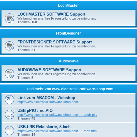
LochMaster
LOCHMASTER SOFTWARE Support
Wir bemühen uns Ihre Fragestellung zu beantworten.
Themen:
168
FrontDesigner
FRONTDESIGNER SOFTWARE Support
Wir bemühen uns Ihre Fragestellung zu beantworten.
Themen:
51
AudioWave
AUDIOWAVE SOFTWARE Support
Wir bemühen uns Ihre Fragestellung zu beantworten.
Themen:
5
... und mehr von www.electronic-software-shop.com
Link zum ABACOM - Webshop
http://www.electronic-software-shop.com
USB-µPIO / netPIO
http://www.electronic-software-shop.com ... e/usb-pio/
Themen:
48
USB-LRB Relaiskarte, 8-fach
http://www.electronic-software-shop.com ... -fach.html
Themen:
14