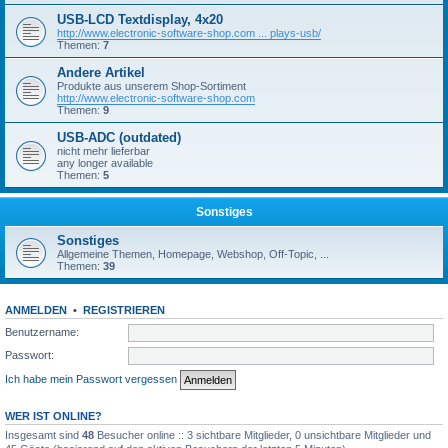
USB-LCD Textdisplay, 4x20
http://www.electronic-software-shop.com ... plays-usb/
Themen:
7
Andere Artikel
Produkte aus unserem Shop-Sortiment
http://www.electronic-software-shop.com
Themen:
9
USB-ADC (outdated)
nicht mehr lieferbar
any longer available
Themen:
5
Sonstiges
Sonstiges
Allgemeine Themen, Homepage, Webshop, Off-Topic, ...
Themen:
39
ANMELDEN
•
REGISTRIEREN
Benutzername:
Passwort:
Ich habe mein Passwort vergessen
WER IST ONLINE?
Insgesamt sind
48
Besucher online :: 3 sichtbare Mitglieder, 0 unsichtbare Mitglieder und