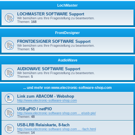
LochMaster
LOCHMASTER SOFTWARE Support
Wir bemühen uns Ihre Fragestellung zu beantworten.
Themen:
168
FrontDesigner
FRONTDESIGNER SOFTWARE Support
Wir bemühen uns Ihre Fragestellung zu beantworten.
Themen:
51
AudioWave
AUDIOWAVE SOFTWARE Support
Wir bemühen uns Ihre Fragestellung zu beantworten.
Themen:
5
... und mehr von www.electronic-software-shop.com
Link zum ABACOM - Webshop
http://www.electronic-software-shop.com
USB-µPIO / netPIO
http://www.electronic-software-shop.com ... e/usb-pio/
Themen:
48
USB-LRB Relaiskarte, 8-fach
http://www.electronic-software-shop.com ... -fach.html
Themen:
14