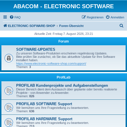
ABACOM - ELECTRONIC SOFTWARE
FAQ
Registrieren
Anmelden
S
ELECTRONIC-SOFWARE-SHOP
Foren-Übersicht
u
Aktuelle Zeit: Freitag 7. August 2026, 23:21
c
Forum
h
SOFTWARE-UPDATES
e
Zu unseren Software-Produkten erscheinen regelmässig Updates.
Bitte prüfen Sie zunächst, ob Sie das aktuellste Update für Ihre Software
installiert haben.
https://www.electronic-software-shop.com/support/
Themen:
3
ProfiLab
PROFILAB Kundenprojekte und Aufgabenstellungen
Dieser Bereich dient dem Austausch über geplante oder bereits realisierte
Projekte - von Anwender zu Anwender.
Themen:
826
PROFILAB SOFTWARE Support
Wir bemühen uns Ihre Fragestellung zu beantworten.
Themen:
636
PROFILAB HARDWARE Support
Wir bemühen uns Ihre Fragestellung zu beantworten.
Themen:
713